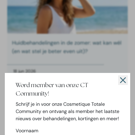
Huidbehandelingen in de zomer: wat kan wél
(en wat stel je beter even uit)?
18 jun 2026
Word member van onze CT
Community!
Schrijf je in voor onze Cosmetique Totale
Community en ontvang als member het laatste
nieuws over behandelingen, kortingen en meer!
Voornaam