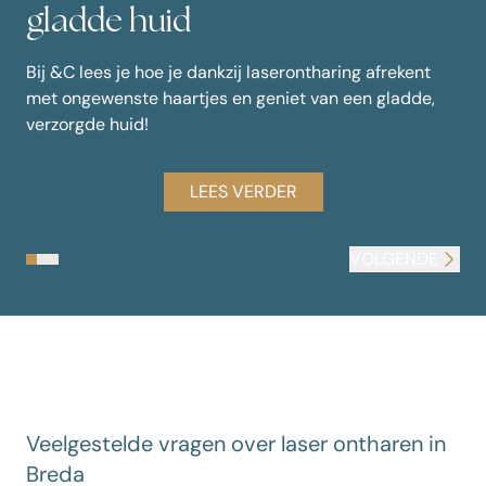
gladde huid
Bij &C lees je hoe je dankzij laserontharing afrekent
,
met ongewenste haartjes en geniet van een gladde,
verzorgde huid!
LEES VERDER
VORIGE
VOLGENDE
Cosmetique Totale in &C Magazine 2025
Cosmetique Totale en SLAM! komen samen in actie tegen 
Cosmetique Totale in Nouveau
Veelgestelde vragen over laser ontharen in
Breda