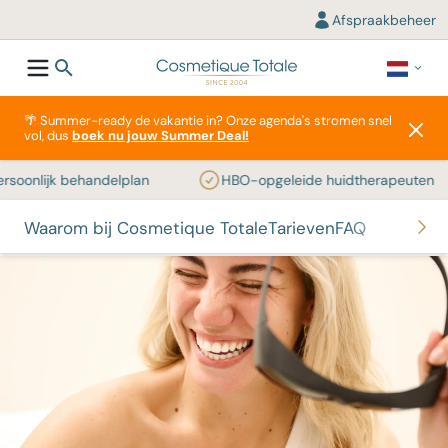
Afspraakbeheer
🌴 Summer-ready de vakantie in? Onze agenda's stromen snel
vol, dus
boek nu jouw Summer Deal!
onlijk behandelplan
HBO-opgeleide huidtherapeuten
Waarom bij Cosmetique Totale
Tarieven
FAQ