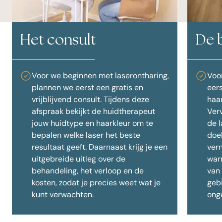
Het consult
De 
Voor we beginnen met laserontharing,
Voo
plannen we eerst een gratis en
eer
vrijblijvend consult. Tijdens deze
haa
afspraak bekijkt de huidtherapeut
Verv
jouw huidtype en haarkleur om te
de 
bepalen welke laser het beste
doel
resultaat geeft. Daarnaast krijg je een
vern
uitgebreide uitleg over de
war
behandeling, het verloop en de
van
kosten, zodat je precies weet wat je
geb
kunt verwachten.
ong