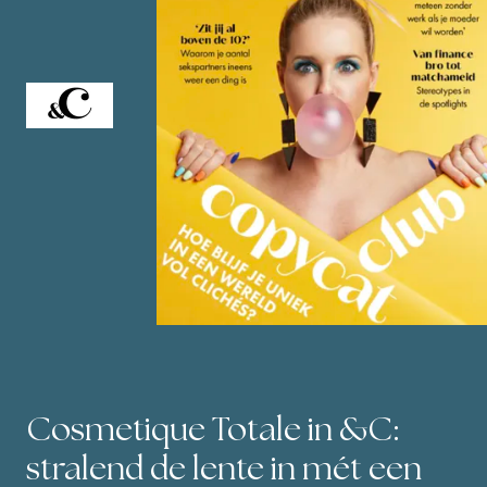
!
an
een
Cosmetique Totale in &C:
an
stralend de lente in mét een