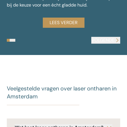
te
bij de keuze voor een écht gladde huid.
LEES VERDER
VORIGE
VOLGENDE
Laser ontharen Nouveau magazine
Bikinilijn laseren winactie SLAM
Cosmetique Totale in &C Magazine 2025
,
Veelgestelde vragen over laser ontharen in
Amsterdam