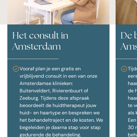
Het consult in
De 
Amsterdam
Ams
Vooraf plan je een gratis en
Tij
vrijblijvend consult in een van onze
eer
Amsterdamse klinieken:
haar
Buitenveldert, Rivierenbuurt of
de h
Zeeburg. Tijdens deze afspraak
haa
beoordeelt de huidtherapeut jouw
te v
huid- en haartype en bespreken we
als 
het behandeltraject en de kosten. We
Een
begeleiden je daarna stap voor stap
30 m
gedurende de behandeling.
beh