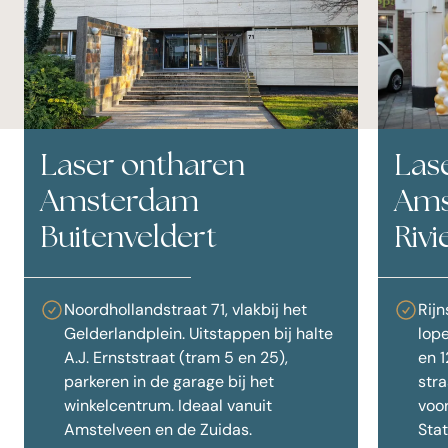
Laser ontharen
Las
Amsterdam
Ams
Buitenveldert
Riv
Noordhollandstraat 71, vlakbij het
Rijn
Gelderlandplein. Uitstappen bij halte
lope
A.J. Ernststraat (tram 5 en 25),
en 1
parkeren in de garage bij het
stra
winkelcentrum. Ideaal vanuit
voo
Amstelveen en de Zuidas.
Stat