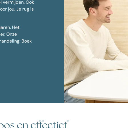
i vermijden. Ook
oor jou. Je rug is
Huidverjonging
haren. Het
er. Onze
ehandeling. Boek
oos en effectief