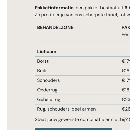
Pakketinformatie
: een pakket bestaat uit
6 
Zo profiteer je van ons scherpste tarief, tot
BEHANDELZONE
PAK
Per
Lichaam
Borst
€17
Buik
€16
Schouders
€17
Onderrug
€18
Gehele rug
€2
Rug, schouders, deel armen
€26
Staat jouw gewenste combinatie er niet bij