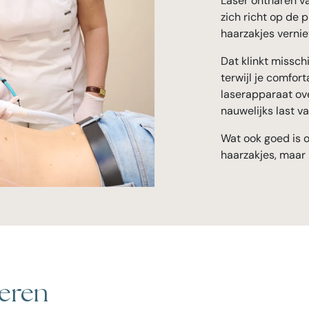
Laser ontharen va
zich richt op de 
haarzakjes vernie
Dat klinkt missch
terwijl je comfort
laserapparaat ove
nauwelijks last va
Wat ook goed is 
haarzakjes, maar 
seren