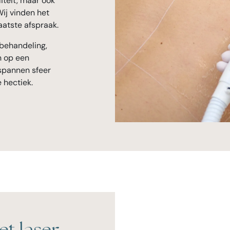
iteit, maar ook
Wij vinden het
 laatste afspraak.
behandeling,
n op een
spannen sfeer
 hectiek.