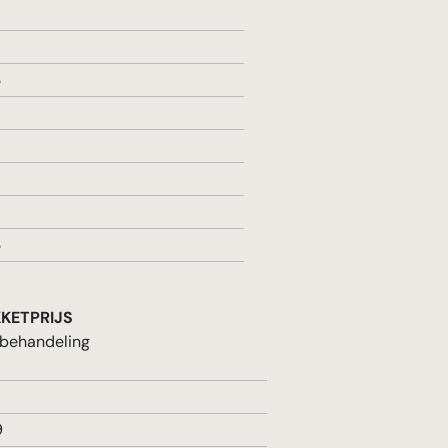
3
3
KETPRIJS
 behandeling
9