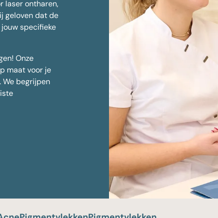
r laser ontharen,
ij geloven dat de
Huidverjonging
j jouw specifieke
rgen! Onze
p maat voor je
. We begrijpen
iste
Acne
Pigmentvlekken
Pigmentvlekken