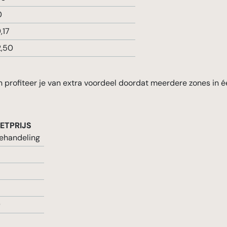
0
,17
2,50
 profiteer je van extra voordeel doordat meerdere zones in 
ETPRIJS
ehandeling
9