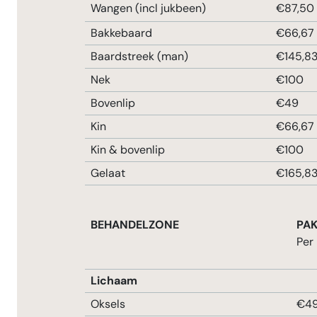
Wangen (incl jukbeen)
€87,50
Bakkebaard
€66,67
Baardstreek (man)
€145,8
Nek
€100
Bovenlip
€49
Kin
€66,67
Kin & bovenlip
€100
Gelaat
€165,8
BEHANDELZONE
PAK
Per
Lichaam
Oksels
€4