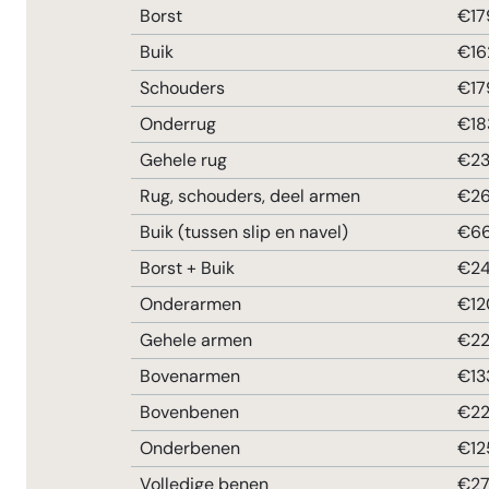
Borst
€17
Buik
€16
Schouders
€17
Onderrug
€18
Gehele rug
€2
Rug, schouders, deel armen
€26
Buik (tussen slip en navel)
€66
Borst + Buik
€24
Onderarmen
€12
Gehele armen
€22
Bovenarmen
€13
Bovenbenen
€2
Onderbenen
€12
Volledige benen
€2