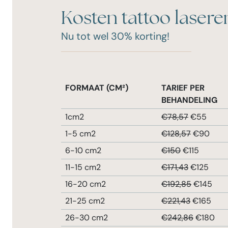
Kosten tattoo laser
Nu tot wel 30% korting!
FORMAAT (CM²)
TARIEF PER
BEHANDELING
1cm2
€78,57
€55
1-5 cm2
€128,57
€90
6-10 cm2
€150
€115
11-15 cm2
€171,43
€125
16-20 cm2
€192,85
€145
21-25 cm2
€221,43
€165
26-30 cm2
€242,86
€180