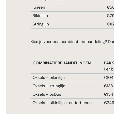
Knieën
€5
Bikinilijn
€79
Stringlijn
€11
Kies je voor een combinatiebehandeling? Dan
COMBINATIEBEHANDELINGEN
PAKK
Per b
Oksels + bikinilijn
€104
Oksels + stringlijn
€138
Oksels + pubus
€154
Oksels + bikinilijn + onderbenen
€24