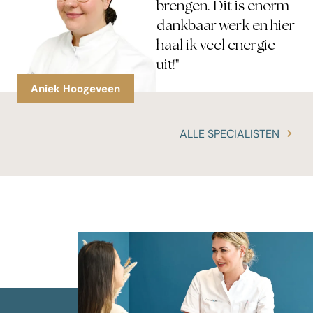
brengen. Dit is enorm
dankbaar werk en hier
haal ik veel energie
uit!"
n
Tascha Beijer
ALLE SPECIALISTEN