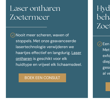
Laser ontharen
Hyd
Zoetermeer
beh
Zoe
Nooit meer scheren, waxen of
stoppels. Met onze geavanceerde
Een 
lasertechnologie verwijderen we
Met
haartjes effectief en langdurig.
Laser
exfo
ontharen
is geschikt voor elk
diep
huidtype en vrijwel elk lichaamsdeel.
gesc
al v
BOEK EEN CONSULT