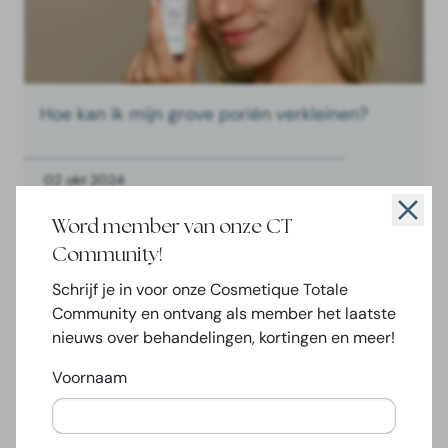
Hoe kan ik mijn grove poriën verkleinen?
02 okt 2024
Word member van onze CT
Community!
Schrijf je in voor onze Cosmetique Totale
Community en ontvang als member het laatste
nieuws over behandelingen, kortingen en meer!
Voornaam