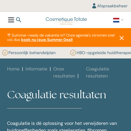
Afspraakbeheer
🌴 Summer-ready de vakantie in? Onze agenda's stromen snel
vol, dus
boek nu jouw Summer Deal!
Persoonlijk behandelplan
HBO-opgeleide huidtherapeut
Home
Informatie
Onze
Coagulatie
resultaten
resultaten
Coagulatie resultaten
Coagulatie is dé oplossing voor het verwijderen van
huidoneffenheden zoals steelwratjes, fibromen,