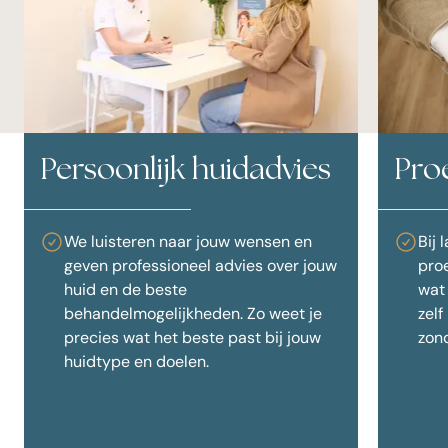
Persoonlijk huidadvies
Pro
We luisteren naar jouw wensen en
Bij 
geven professioneel advies over jouw
proe
huid en de beste
wat 
behandelmogelijkheden. Zo weet je
zelf
precies wat het beste past bij jouw
zon
huidtype en doelen.