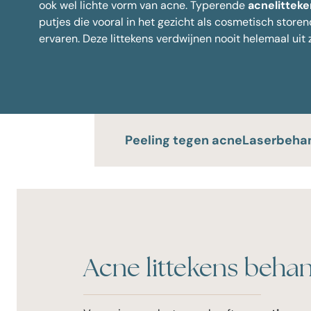
ook wel lichte vorm van
acne
. Typerende
acnelittek
putjes die vooral in het gezicht als cosmetisch store
Alle behandelingen
ervaren. Deze littekens verdwijnen nooit helemaal uit z
Peeling tegen acne
Laserbehan
Acne littekens beha