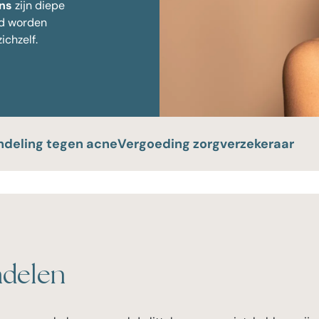
ens
zijn diepe
nd worden
Huidverjonging
ichzelf.
deling tegen acne
Vergoeding zorgverzekeraar
ndelen