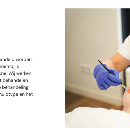
handeld worden.
oemd, is
cne. Wij werken
et behandelen
ke behandeling
w huidtype en het