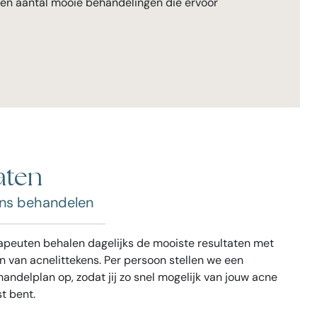
 een aantal mooie behandelingen die ervoor
aten
ens behandelen
apeuten behalen dagelijks de mooiste resultaten met
 van acnelittekens. Per persoon stellen we een
handelplan op, zodat jij zo snel mogelijk van jouw acne
st bent.
VO