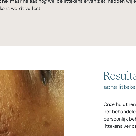
acne
, maar helaas nog wel de littekens ervan ziet, hebben wij
kens wordt verlost!
Result
acne littek
Onze huidther
het behandelen
persoonlijk be
littekens verlo