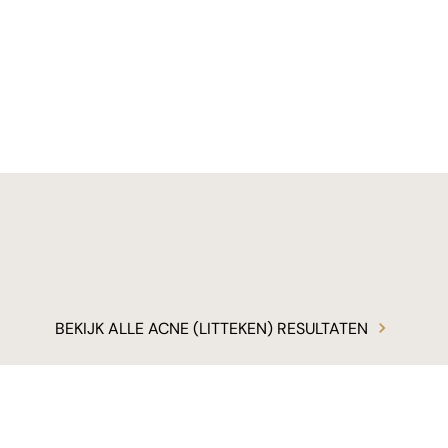
NA
NA
RESU
INGEN
BEKIJK ALLE ACNE (LITTEKEN) RESULTATEN