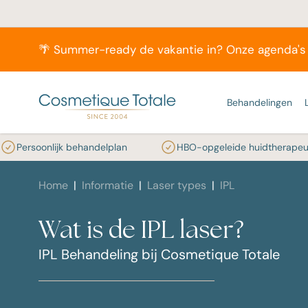
🌴 Summer-ready de vakantie in? Onze agenda's 
Behandelingen
rsoonlijk behandelplan
HBO-opgeleide huidtherapeuten
LASERBEHANDELINGEN
INFORMATIE
MEER INFORMATIE OVER JOUW 
BEHANDELINGEN
OVER ONS
ONZE ACTIE BEHANDELINGEN
POPULAIRE MERKEN
ACNE
DEFI
L
LASERONTHARING
B
Home
Informatie
Laser types
IPL
Laser ontharen
Acne
Huidverzorging mannen
Contact
Summer Deals 2026
elementrē
Oorzaken van acne
Rosacea
Alles
Couperose
onth
Acne behandeling
Pigmentvlekken
Rug laseren
Onze huidtherapeuten
CT Special
Dermaceutic
Acne behandeling
behandeling
Littekens
Prijzen laser ontharen
huidtherapeut
Lase
Tattoo laseren
Ongewenste haargroei
Definitieve laserontharing van de baard
CT Academy
Premium Skin Analyse (gratis en vrijblijvend)
ZO Skin Health
Fibromen en
Kalknagels
Vergoeding laser ontharen
Wat is de IPL laser?
Acne littekens, hoe kom daar
ouderdomswrat
Lase
Pigmentvlekken
Couperose
Laser ontharen mannen
Qualified staff
Colorescience
Schimmelnage
Laser ontharen resultaten
vanaf?
IPL Behandeling bij Cosmetique Totale
verwijderen
Kalknagel
Win t
Rug mannen
Actueel
Laserontharing donkere huid
Acties
Tiener acné
behandeling
Huidverjonging
Wielrenners
Huidverbetering
Naar webshop
Rosacea behan
Litteken
Over ons
Media
laserbehandeling
Alle acne artikelen
Alle 