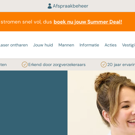
Afspraakbeheer
stromen snel vol, dus
boek nu jouw Summer Deal!
Laser ontharen
Jouw huid
Mannen
Informatie
Acties
Vestig
Erkend door zorgverzekeraars
20 jaar ervaring
HUIDPROBLEEM
NITIEF ONTHAREN
ASERONTHARING
INFORMATIEF
HUIDVERJONGING
BLOG
TATTOO VERWIJDERE
INFORMA
EHANDELGEBIEDEN
LASERS
 weten over definitief
Onze resultaten
Rimpels
Morpheus8
ervaring acne behandeling
Alles over tattoo verwijderen
Laser informatie
Hydrafacial
aren
Klantervaringen
Gerstekorrels
Microneedling
Arjen vertelt over zijn ervaring met laseron
Twijfel of spijt van je tattoo
Oksels
Alexandrite 
Vergoeding zorgverzekeraars
Injectables
r ontharen in de zomer?
Blog
Huidproblemen
HydraNeedling
Bacne, puistjes rug
Spijt van je tatoeage? Zo snel be
Rug
Nd:YAG lase
Prijzen huidtherapie
Botox
jes
r ontharen is maatwerk
van af
ls
Informatieve video's
Huidverjonging
CT Special
De 5 beste huidbehandelingen voor manne
Benen
Diode laser
Fillers
ijd met laserontharing
Tattoo laseren ervaringen
ZO Special
Scheertips voor mannen
Bikinilijn
IPL
Cryolipolyse
Colorescience Total Eye®
bevriezen)
Bovenlip
deling
Treatment
Kin
Alle informatie
laserontharing artikelen
Alle tattoo laser artikelen