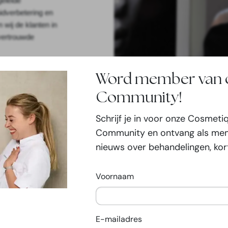
eleide
idverbetering en
 wij de klanten in
 vertrouwde
Word member van 
Community!
Schrijf je in voor onze Cosmeti
Community en ontvang als mem
nieuws over behandelingen, kor
Voornaam
E-mailadres