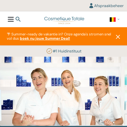
Afspraakbeheer
🌴 Summer-ready de vakantie in? Onze agenda's stromen snel
vol dus
boek nu jouw Summer Deal!
#1 Huidinstituut