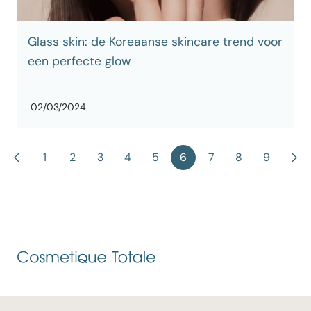
Glass skin: de Koreaanse skincare trend voor
een perfecte glow
02/03/2024
Previous
1
2
3
4
5
6
7
8
9
Ne