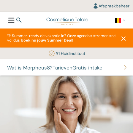
Afspraakbeheer
🌴 Summer-ready de vakantie in? Onze agenda's stromen snel
vol dus
boek nu jouw Summer Deal!
#1 Huidinstituut
Wat is Morpheus8?
Tarieven
Gratis intake