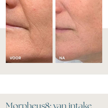
VOOR
NA
Morpheus8: van intake