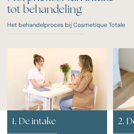
tot behandeling
Het behandelproces bij Cosmetique Totale
1. De intake
2. 