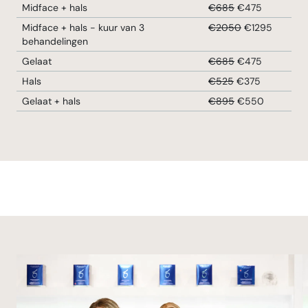
Midface + hals
€685
€475
Midface + hals - kuur van 3
€2050
€1295
behandelingen
Gelaat
€685
€475
Hals
€525
€375
Gelaat + hals
€895
€550