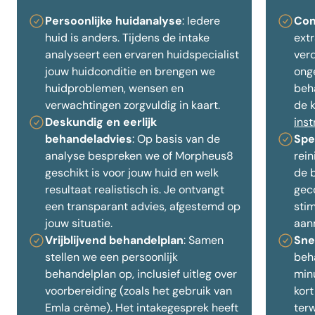
Persoonlijke huidanalyse
: Iedere
Com
huid is anders. Tijdens de intake
ext
analyseert een ervaren huidspecialist
ver
jouw huidconditie en brengen we
ong
huidproblemen, wensen en
beha
verwachtingen zorgvuldig in kaart.
de k
Deskundig en eerlijk
inst
behandeladvies
: Op basis van de
Spe
analyse bespreken we of Morpheus8
rei
geschikt is voor jouw huid en welk
de 
resultaat realistisch is. Je ontvangt
gec
een transparant advies, afgestemd op
stim
jouw situatie.
aan
Vrijblijvend behandelplan
: Samen
Sne
stellen we een persoonlijk
beh
behandelplan op, inclusief uitleg over
minu
voorbereiding (zoals het gebruik van
kort
Emla crème). Het intakegesprek heeft
terw