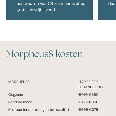
een waarde van €45,-, maar is altijd
daar
gratis en vrijblijvend.
Morpheus8 kosten
MORPHEUS8
TARIEF PER
BEHANDELING
Oogzone
€475
€350
Rondom mond
€475
€350
Midface (onder de ogen tot kaaklijn)
€525
€375