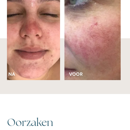
VOOR
NA
…
Oorzaken