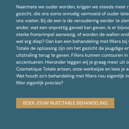
Spiero
Naarmate we ouder worden, krijgen we steeds meer r
Alle behandelingen
Kraaien
gezicht, die ons soms onnodig vermoeid of ouder late
Nefertiti
ons voelen. Bij de een is de veroudering eerder te zien
Face S
ander, wat een onprettig gevoel kan geven. Is er bijv
Putjes i
sterke fronsrimpel aanwezig, of worden de wallen on
Veelges
wel erg diep? Dan kan een behandeling met fillers bi
Totale de oplossing zijn om het gezicht de jeugdige en
uitstraling terug te geven. Fillers kunnen contouren in
accentueren. Hieronder leggen wij je graag meer uit 
Cosmetique Totale artsen, onze werkwijze en lees je all
Wat houdt zo’n behandeling met fillers nou eigenlijk i
filler eigenlijk precies?
BOEK JOUW INJECTABLE BEHANDELING