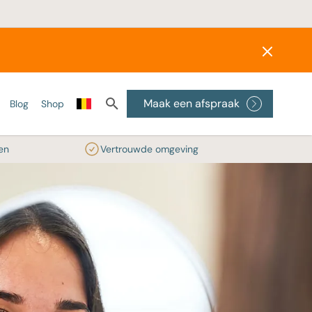
Maak een afspraak
Blog
Shop
en
Vertrouwde omgeving
ONZE LASERS
SKINBOOSTERS
PEELINGS
Alexandrite laser
Wat zijn skinboosters?
Medische peelings
Diode laser
Profhilo
Glycolzuur peeling
reatment
IPL
Radiesse®
RRS® HA Eyes
ler