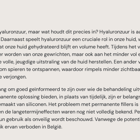
hyaluronzuur, maar wat houdt dit precies in? Hyaluronzuur is a
 Daarnaast speelt hyaluronzuur een cruciale rol in onze huid, 
dat onze huid gehydrateerd blijft en volume heeft. Tijdens h
ver worden van onze gewrichten, maar ook aan het minder vol 
volle, jeugdige uitstraling van de huid herstellen. Een ander v
 om spieren te ontspannen, waardoor rimpels minder zichtba
e verjongen.
lang om goed geïnformeerd te zijn over wie de behandeling uitv
manente oplossing bieden, in plaats van tijdelijk, zijn er bela
gemaakt van siliconen. Het probleem met permanente fillers i
, en de langetermijneffecten waren nog niet volledig bekend. P
hun gebruik als onveilig wordt beschouwd. Vanwege de potent
ik ervan verboden in België.