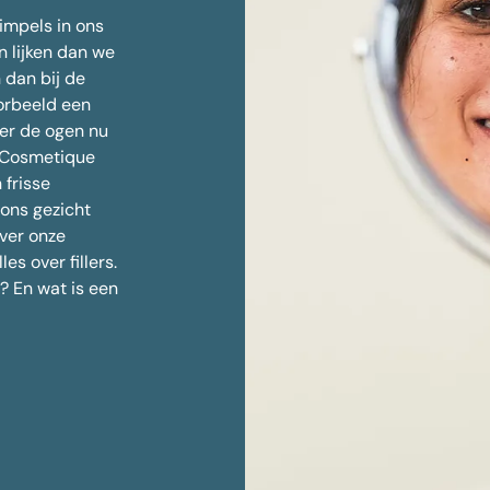
ntspanner tegen zweten
Ingevallen wangen fi
impels in ons
Huidverjonging
pootjes
n lijken dan we
 lift
 dan bij de
limming
oorbeeld een
n kin
der de ogen nu
telde vragen over Botox
j Cosmetique
 frisse
 ons gezicht
over onze
es over fillers.
n? En wat is een