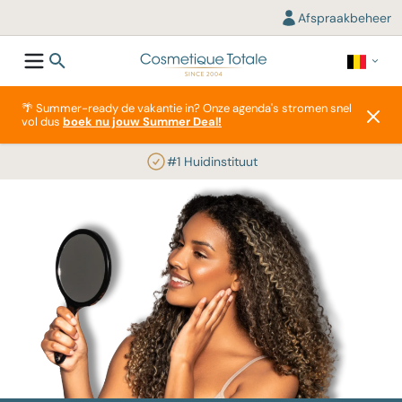
Afspraakbeheer
🌴 Summer-ready de vakantie in? Onze agenda's stromen snel
vol dus
boek nu jouw Summer Deal!
#1 Huidinstituut