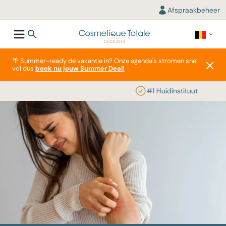
Afspraakbeheer
🌴 Summer-ready de vakantie in? Onze agenda's stromen snel
vol dus
boek nu jouw Summer Deal!
#1 Huidinstituut