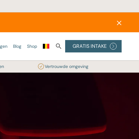
GRATIS INTAKE
ngen
Blog
Shop
en
Vertrouwde omgeving
ONZE LASERS
SKINBOOSTERS
PEELINGS
Alexandrite laser
Wat zijn skinboosters?
Medische peelings
Diode laser
Profhilo
Glycolzuur peeling
reatment
IPL
Radiesse®
RRS® HA Eyes
ler