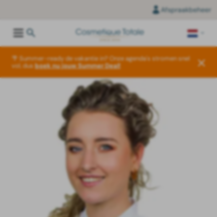
Afspraakbeheer
🌴 Summer-ready de vakantie in? Onze agenda's stromen snel
vol, dus
boek nu jouw Summer Deal!