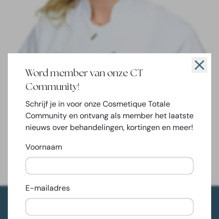
Word member van onze CT
Rozemarijn van Dinten
Community!
HUIDTHERAPEUT
Schrijf je in voor onze Cosmetique Totale
Community en ontvang als member het laatste
nieuws over behandelingen, kortingen en meer!
Hoe cliënten verbaasd zijn als ze de voor- en na foto’s
zien wat de behandeling heeft gedaan, onwijs gaaf om
Voornaam
zulke mooie resultaten te behalen!
E-mailadres
Artikelen