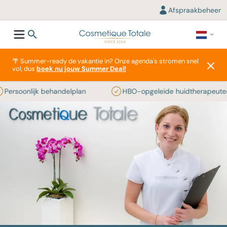
Afspraakbeheer
🌴 Summer-ready de vakantie in? Onze agenda's stromen snel
vol, dus
boek nu jouw Summer Deal!
ersoonlijk behandelplan
HBO-opgeleide huidtherapeuten