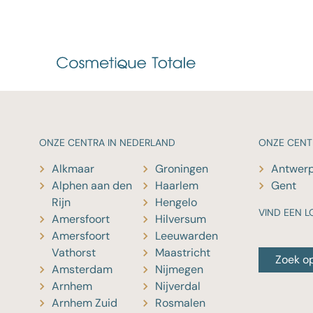
ONZE
CENTRA IN NEDERLAND
ONZE
CENT
Alkmaar
Groningen
Antwer
Alphen aan den
Haarlem
Gent
Rijn
Hengelo
VIND EEN L
Amersfoort
Hilversum
Amersfoort
Leeuwarden
Vathorst
Maastricht
Zoek o
Amsterdam
Nijmegen
Arnhem
Nijverdal
Arnhem Zuid
Rosmalen