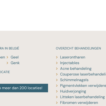
RA IN BELGIË
OVERZICHT
BEHANDELINGEN
pen
Geel
Laserontharen
Genk
Injectables
Acne behandeling
OCATIE
Couperose laserbehandel
Schimmelnagels
Pigmentvlekken verwijder
p meer dan 200 locaties!
Huidverjonging
Litteken laserbehandeling
Fibromen verwijderen