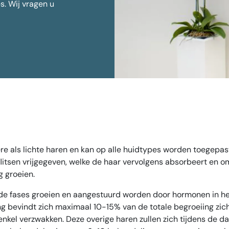
s. Wij vragen u
ntspanner tegen zweten
Ingevallen wangen fi
Huidverjonging
pootjes
 lift
limming
n kin
telde vragen over Botox
ere als lichte haren en kan op alle huidtypes worden toegep
flitsen vrijgegeven, welke de haar vervolgens absorbeert en
g groeien.
ende fases groeien en aangestuurd worden door hormonen in he
g bevindt zich maximaal 10-15% van de totale begroeiing zich 
nkel verzwakken. Deze overige haren zullen zich tijdens de d