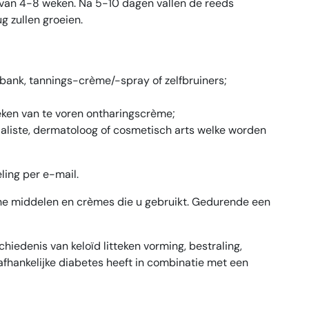
 van 4-8 weken. Na 5-10 dagen vallen de reeds
g zullen groeien.
bank, tannings-crème/-spray of zelfbruiners;
weken van te voren ontharingscrème;
aliste, dermatoloog of cosmetisch arts welke worden
ling per e-mail.
che middelen en crèmes die u gebruikt. Gedurende een
iedenis van keloïd litteken vorming, bestraling,
e afhankelijke diabetes heeft in combinatie met een