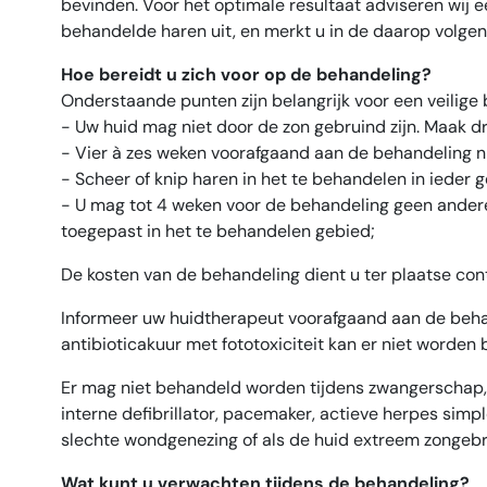
bevinden. Voor het optimale resultaat adviseren wij
behandelde haren uit, en merkt u in de daarop volgend
Hoe bereidt u zich voor op de behandeling?
Onderstaande punten zijn belangrijk voor een veilige
- Uw huid mag niet door de zon gebruind zijn. Maak d
- Vier à zes weken voorafgaand aan de behandeling ni
- Scheer of knip haren in het te behandelen in ieder 
- U mag tot 4 weken voor de behandeling geen ander
toegepast in het te behandelen gebied;
De kosten van de behandeling dient u ter plaatse cont
Informeer uw huidtherapeut voorafgaand aan de behan
antibioticakuur met fototoxiciteit kan er niet worden
Er mag niet behandeld worden tijdens zwangerschap, g
interne defibrillator, pacemaker, actieve herpes simpl
slechte wondgenezing of als de huid extreem zongebru
Wat kunt u verwachten tijdens de behandeling?