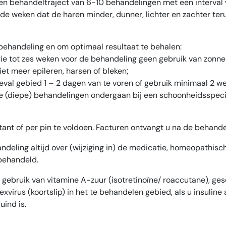
 een behandeltraject van 6-10 behandelingen met een interval
e weken dat de haren minder, dunner, lichter en zachter teru
 behandeling en om optimaal resultaat te behalen:
rie tot zes weken voor de behandeling geen gebruik van zonne
et meer epileren, harsen of bleken;
geval gebied 1 – 2 dagen van te voren of gebruik minimaal 2 
e (diepe) behandelingen ondergaan bij een schoonheidsspeci
ant of per pin te voldoen. Facturen ontvangt u na de behande
deling altijd over (wijziging in) de medicatie, homeopathis
 behandeld.
ebruik van vitamine A-zuur (isotretinoïne/ roaccutane), gesch
exvirus (koortslip) in het te behandelen gebied, als u insulin
ind is.