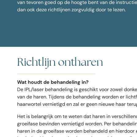
van tevoren goed op de hoogte bent van de instructie
Spiero
Alle behandelingen
dan ook deze richtlijnen zorgvuldig door te lezen.
Kraaien
Nefertiti
Face S
Putjes i
Veelges
Richtlijn ontharen
Wat houdt de behandeling in?
De IPL/laser behandeling is geschikt voor zowel donk
van de haren. Tijdens de behandeling worden er licht
haarwortel vernietigd en zal er geen nieuwe haar teru
Het is belangrijk om te weten dat haren in verschill
groeifase bevinden vernietigd worden. Per behandelin
haren in de groeifase worden behandeld en hierdoor e