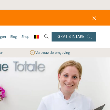
GRATIS INTAKE
ngen
Blog
Shop
en
Vertrouwde omgeving
ONZE LASERS
SKINBOOSTERS
PEELINGS
Alexandrite laser
Wat zijn skinboosters?
Medische peelings
Diode laser
Profhilo
Glycolzuur peeling
reatment
IPL
Radiesse®
RRS® HA Eyes
ler