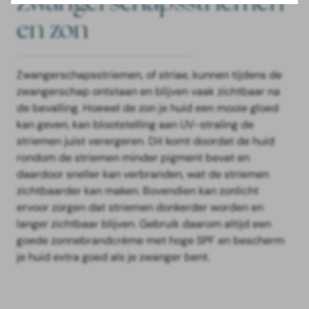
Zwangerschapsstriemen
en zon
Zwangerschapsstriemen, of striae, kunnen tijdens de
zwangerschap ontstaan en blijven vaak zichtbaar na
de bevalling. Hoewel de zon je huid een mooie gloed
kan geven, kan blootstelling aan UV-straling de
striemen juist verergeren. Dit komt doordat de huid
rondom de striemen minder pigment bevat en
daardoor sneller kan verbranden, wat de striemen
zichtbaarder kan maken. Bovendien kan zonlicht
ervoor zorgen dat striemen donkerder worden en
langer zichtbaar blijven. Gebruik daarom altijd een
goede zonnebrandcrème met hoge SPF en bescherm
je huid extra goed als je zwanger bent.