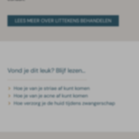
LEES MEER OVER LITTEKENS BEHANDELEN
Vond je dit leuk? Blijf lezen…
Hoe je van je striae af kunt komen
Hoe je van je acne af kunt komen
Hoe verzorg je de huid tijdens zwangerschap