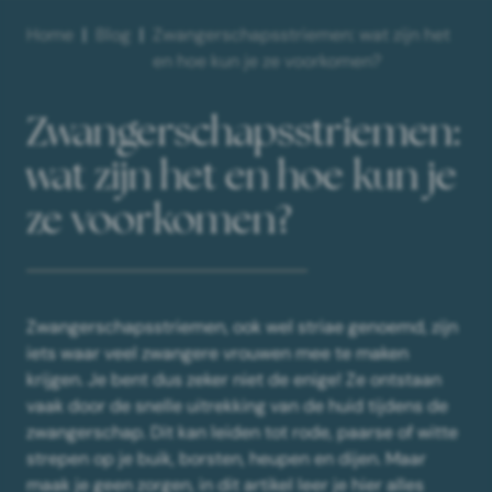
Home
Blog
Zwangerschapsstriemen: wat zijn het
en hoe kun je ze voorkomen?
Zwangerschapsstriemen:
wat zijn het en hoe kun je
ze voorkomen?
Zwangerschapsstriemen, ook wel striae genoemd, zijn
iets waar veel zwangere vrouwen mee te maken
krijgen. Je bent dus zeker niet de enige! Ze ontstaan
vaak door de snelle uitrekking van de huid tijdens de
zwangerschap. Dit kan leiden tot rode, paarse of witte
strepen op je buik, borsten, heupen en dijen. Maar
maak je geen zorgen, in dit artikel leer je hier alles