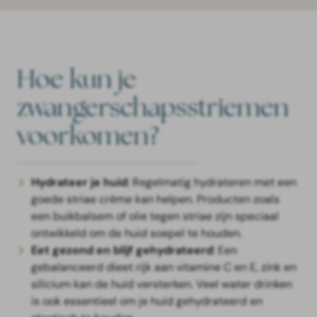
Hoe kun je
zwangerschapsstriemen
voorkomen?
Hydrateer je huid
: Regelmatig hydrateren met een
goede striae crème kan helpen. Producten zoals
een buikbalsem of olie tegen striae zijn speciaal
ontwikkeld om de huid soepel te houden.
Eet gezond en blijf gehydrateerd
: Een
gebalanceerd dieet rijk aan vitamine C en E, zink en
silicium kan de huid versterken. Veel water drinken
is ook essentieel om je huid gehydrateerd en