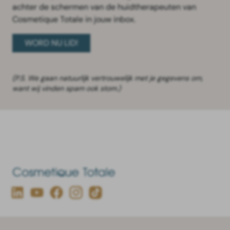
achter de schermen van de huidtherapeuten van
Cosmetique Totale in jouw inbox.
WORD NU LID!
(P.S. We gaan natuurlijk vertrouwelijk met je gegevens om,
want wij vinden spam ook stom.)