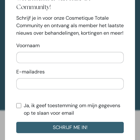
striemen minder zichtbaar te maken. Gebruik
Community!
crèmes zoals de beste striae crème voor na de
zwangerschap.
Schrijf je in voor onze Cosmetique Totale
Behandel de jeuk
: Striae kunnen soms jeuken.
Community en ontvang als member het laatste
Gebruik een kalmerende crème of olie om de jeuk
nieuws over behandelingen, kortingen en meer!
te verminderen. Striae jeuk kan erg vervelend zijn,
Voornaam
maar er zijn producten die verlichting bieden.
Overweeg professionele behandelingen
:
Behandelingen zoals
microneedling
,
laserbehandelingen en
chemische peelings
kunnen
E-mailadres
de textuur en het uiterlijk van striae verbeteren. Bij
Cosmetique Totale bieden we geavanceerde
behandelingen aan om striae effectief te
behandelen​​.
Ja, ik geef toestemming om mijn gegevens
op te slaan voor email