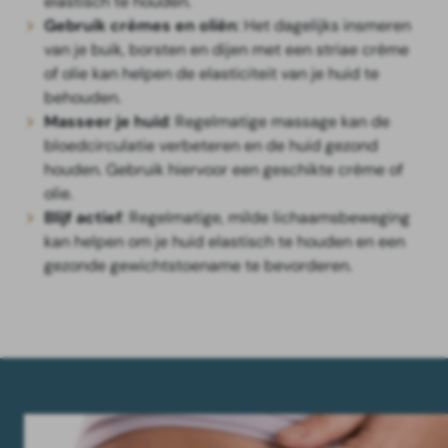
elastisch te houden.
Gebruik crèmes en oliën
: Het dagelijks insmeren
van je buik, borsten en dijen met een striae crème
of olie kan helpen de elasticiteit van je huid te
behouden.
Masseer je huid
: Regelmatige massage kan de
bloedcirculatie verbeteren en de huid gezond
houden. Gebruik hiervoor een geschikte crème of
olie.
Blijf actief
: Regelmatige, milde lichaamsbeweging
kan helpen om je huid elastisch te houden en een
gezonde gewichtstoename te bevorderen.