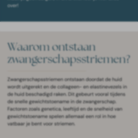
over!
Waarom ontstaan
zwangerschapsstriemen?
Zwangerschapsstriemen ontstaan doordat de huid
wordt uitgerekt en de collageen- en elastinevezels in
de huid beschadigd raken. Dit gebeurt vooral tijdens
de snelle gewichtstoename in de zwangerschap.
Factoren zoals genetica, leeftijd en de snelheid van
gewichtstoename spelen allemaal een rol in hoe
vatbaar je bent voor striemen.