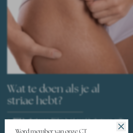
Wat te doen als je al
striae hebt?
Blijf hydrateren
: Blijf je huid goed hydrateren, zelfs
na de zwangerschap. Dit kan helpen om de
Word member van onze CT