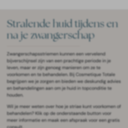
Stralende huid tijdens en
na je zwangerschap
Zwangerschapsstriemen kunnen een vervelend
bijverschijnsel zijn van een prachtige periode in je
leven, maar er zijn genoeg manieren om ze te
voorkomen en te behandelen. Bij Cosmetique Totale
begrijpen we je zorgen en bieden we deskundig advies
en behandelingen aan om je huid in topconditie te
houden.
Wil je meer weten over hoe je striae kunt voorkomen of
behandelen? Klik op de onderstaande button voor
meer informatie en maak een afspraak voor een gratis
consult.