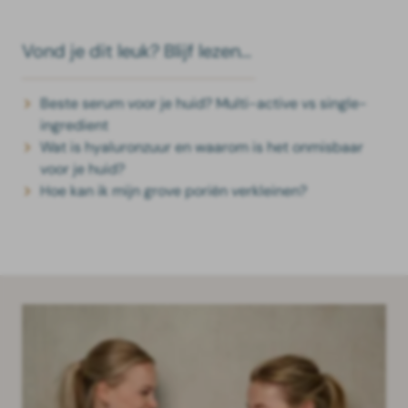
Vond je dit leuk? Blijf lezen...
Beste serum voor je huid? Multi-active vs single-
ingredient
Wat is hyaluronzuur en waarom is het onmisbaar
voor je huid?
Hoe kan ik mijn grove poriën verkleinen?