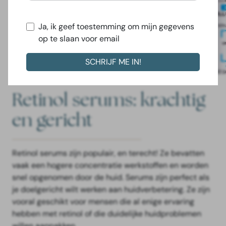
Ja, ik geef toestemming om mijn gegevens
op te slaan voor email
Retinol serums: krachtig
en gericht
Retinol serums zijn populair, en terecht! Ze bevatten
vaak een hogere concentratie werkstoffen en worden
snel opgenomen door de huid. Serums zijn perfect als
je doelgericht wilt werken aan huidverbetering. Ze zijn
vooral geschikt voor mensen die al enige ervaring
hebben met retinol of die duidelijke huidproblemen
willen aanpakken.