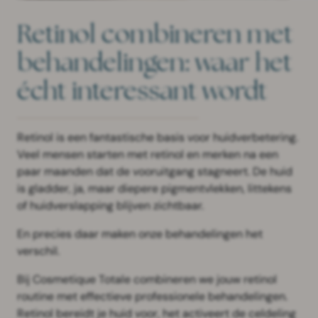
Retinol combineren met
behandelingen: waar het
écht interessant wordt
Retinol is een fantastische basis voor huidverbetering.
Veel mensen starten met retinol en merken na een
paar maanden dat de vooruitgang stagneert. De huid
is gladder, ja, maar diepere pigmentvlekken, littekens
of huidverslapping blijven zichtbaar.
En precies daar maken onze behandelingen het
verschil.
Bij Cosmetique Totale combineren we jouw retinol
routine met effectieve professionele behandelingen.
Retinol bereidt je huid voor, het activeert de celdeling