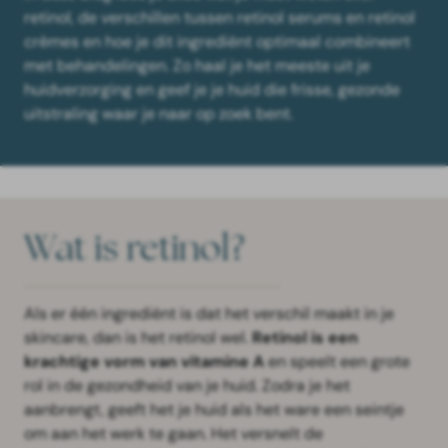
retinol, de verschillen tussen retinol serums en retinol
crèmes en hoe je dit ingrediënt optimaal combineert
met behandelingen. Zo haal je het meeste uit je
huidverzorging en geef je je huid die frisse, gezonde
uitstraling waar je naar op zoek bent.
Wat is retinol?
Als er één ingrediënt is dat het verschil maakt in je
skincare, dan is het retinol wel.
Retinol is een
krachtige vorm van vitamine A
en speelt een grote
rol in de gezondheid van je huid. Zodra je het
aanbrengt, geeft het je huid als het ware een seintje
om aan het werk te gaan. Het versnelt de