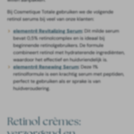
Bij Cosmetique Totale gebruiken we de volgende
retinol serums bij veel van onze klanten:
elementrē Revitalizing Serum
: Dit milde serum
bevat 0,5% retinolcomplex en is ideaal bij
beginnende retinolgebruikers. De formule
combineert retinol met hydraterende ingrediënten,
waardoor het effectief en huidvriendelijk is.
elementrē Renewing Serum
: Deze 1%
retinolformule is een krachtig serum met peptiden,
perfect te gebruiken als er sprake is van
huidveroudering.
Retinol crèmes:
verzorgend en