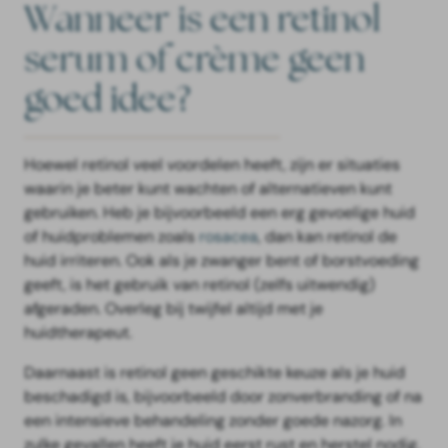
Wanneer is een retinol
serum of crème geen
goed idee?
Hoewel retinol veel voordelen heeft, zijn er situaties
waarin je beter kunt wachten of alternatieven kunt
gebruiken. Heb je bijvoorbeeld een erg gevoelige huid
of huidproblemen zoals
rosacea
, dan kan retinol de
huid irriteren. Ook als je zwanger bent of borstvoeding
geeft, is het gebruik van retinol (zelfs uitwendig)
afgeraden. Overleg bij twijfel altijd met je
huidtherapeut.
Daarnaast is retinol geen geschikte keuze als je huid
beschadigd is, bijvoorbeeld door zonverbranding of na
een intensieve behandeling zonder goede nazorg. In
zulke gevallen heeft je huid eerst rust en herstel nodig.