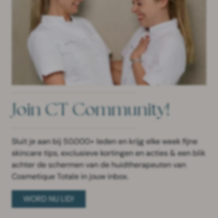
Join CT Community!
Sluit je aan bij 50.000+ leden en krijg elke week fijne
skincare tips, exclusieve kortingen en acties & een blik
achter de schermen van de huidtherapeuten van
Cosmetique Totale in jouw inbox.
WORD NU LID!