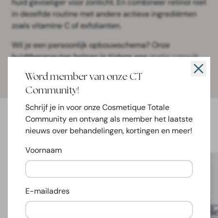
huid gevoeliger voor zonlicht. En combineer retinol niet
in dezelfde routine met andere actieve ingrediënten
zoals vitamine C of exfolianten.
Wil je een persoonlijk opbouwschema? Onze
huidtherapeuten helpen je tijdens een
gratis consult
graag om dit af te stemmen op jouw huidtype.
Word member van onze CT
Community!
Schrijf je in voor onze Cosmetique Totale
Community en ontvang als member het laatste
nieuws over behandelingen, kortingen en meer!
Voornaam
E-mailadres