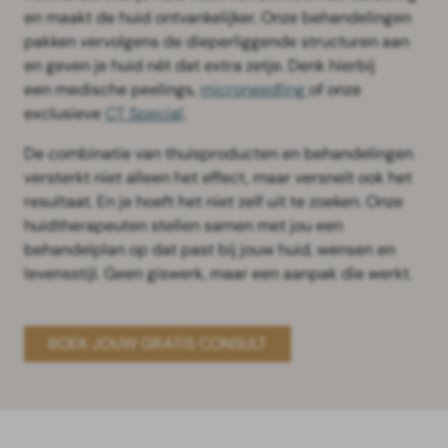
en maakt de huid ontvankelijker. Onze behandelingen
pakken vervolgens de dieperliggende structuren aan
en geven je huid nét dat extra zetje. Denk hierbij
een medische peelings,
microneedling
of onze
exclusieve
CT Special
.
De combinatie van thuisproducten en behandelingen
versterkt niet alleen het effect, maar versnelt ook het
resultaat. En je hoeft het niet zelf uit te zoeken. Onze
huidtherapeuten stellen samen met jou een
behandelplan op dat past bij jouw huid, wensen en
levensstijl. Geen giswerk, maar een aanpak die werkt.
BOEK JOUW GRATIS CONSULT