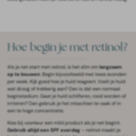
Hoe begin je met retinol?
Als je net start met retinol, is het slim om
langzaam
op te bouwen
. Begin bijvoorbeeld met twee avonden
per week. Kijk goed hoe je huid reageert. Voelt je huid
wat droog of trekkerig aan? Dan is dat een normaal
beginstadium. Gaat je huid schilferen, rood worden of
irriteren? Dan gebruik je het misschien te vaak of in
een te hoge concentratie.
Kies bij voorkeur een mild product als je net begint.
Gebruik altijd een SPF overdag
– retinol maakt je