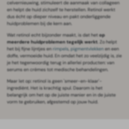
celvernieuwing, stimuleert de aanmaak van collageen
en helpt de huid zichzelf te herstellen. Retinol werkt
dus écht op dieper niveau en pakt onderliggende
huidproblemen bij de kern aan.
Wat retinol echt bijzonder maakt, is dat het
op
meerdere huidproblemen tegelijk werkt
. Zo helpt
het bij fijne lijntjes en
rimpels
,
pigmentvlekken
en een
doffe, vermoeide huid. En omdat het zo veelzijdig is, zie
je het tegenwoordig terug in allerlei producten: van
serums en crèmes tot medische behandelingen.
Maar let op: retinol is geen 'smeer-en-klaar'-
ingrediënt. Het is krachtig spul. Daarom is het
belangrijk om het op de juiste manier en in de juiste
vorm te gebruiken, afgestemd op jouw huid.