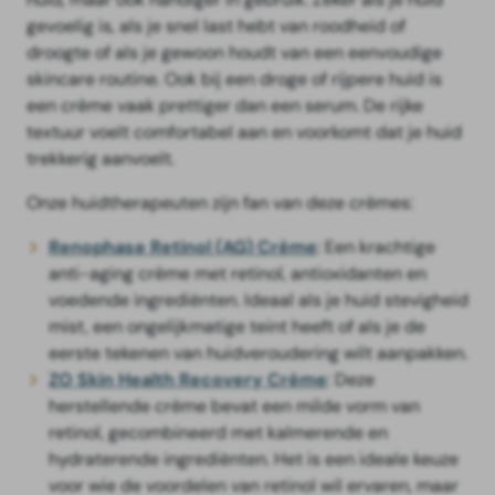
gevoelig is, als je snel last hebt van roodheid of
droogte of als je gewoon houdt van een eenvoudige
skincare routine. Ook bij een droge of rijpere huid is
een crème vaak prettiger dan een serum. De rijke
textuur voelt comfortabel aan en voorkomt dat je huid
trekkerig aanvoelt.
Onze huidtherapeuten zijn fan van deze crèmes:
Renophase Retinol (AG) Crème
: Een krachtige
anti-aging crème met retinol, antioxidanten en
voedende ingrediënten. Ideaal als je huid stevigheid
mist, een ongelijkmatige teint heeft of als je de
eerste tekenen van huidveroudering wilt aanpakken.
ZO Skin Health Recovery Crème
: Deze
herstellende crème bevat een milde vorm van
retinol, gecombineerd met kalmerende en
hydraterende ingrediënten. Het is een ideale keuze
voor wie de voordelen van retinol wil ervaren, maar