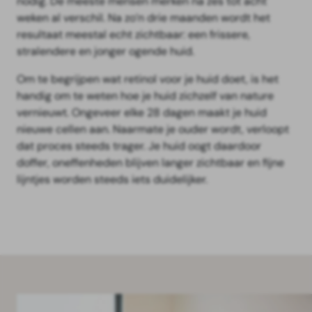
nodig. De meeste mensen merken na zes tot acht
weken al verschil. Na zo’n drie maanden wordt het
resultaat meestal echt zichtbaar: een frissere,
stralendere en jonger ogende huid.
Om te begrijpen wat retinol voor je huid doet, is het
handig om te weten hoe je huid zichzelf van nature
vernieuwt. Ongeveer elke 28 dagen maakt je huid
nieuwe cellen aan. Naarmate je ouder wordt, verloopt
dat proces steeds trager. Je huid oogt daardoor
doffer, oneffenheden blijven langer zichtbaar en fijne
lijntjes worden steeds iets duidelijker.