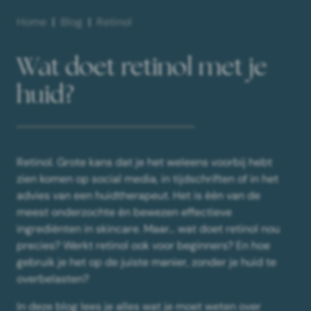
Home
Blog
Retinol
Wat doet retinol met je
huid?
Retinol. Grote kans dat je het weleens voorbij hebt
zien komen op social media, in tijdschriften of in het
advies van een huidtherapeut. Het is één van de
meest onderzochte én bewezen effectieve
ingrediënten in skincare. Maar... wat doet retinol nou
precies? Werkt retinol ook voor beginners? En hoe
gebruik je het op de juiste manier, zonder je huid te
overbelasten?
In deze blog lees je alles wat je moet weten over