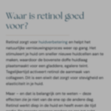
Waar is retinol goed
voor?
Retinol zorgt voor
huidverbetering
en helpt het
natuurlijke vernieuwingsproces weer op gang. Het
stimuleert je huid om sneller nieuwe huidcellen aan te
maken, waardoor de bovenste doffe huidlaag
plaatsmaakt voor een gladdere, egalere teint.
Tegelijkertijd activeert retinol de aanmaak van
collageen. Dit is een eiwit dat zorgt voor stevigheid en
elasticiteit in je huid.
Maar – en dat is belangrijk om te weten – deze
effecten zie je niet van de ene op de andere dag.
Retinol werkt diep in de huid en heeft even de tijd