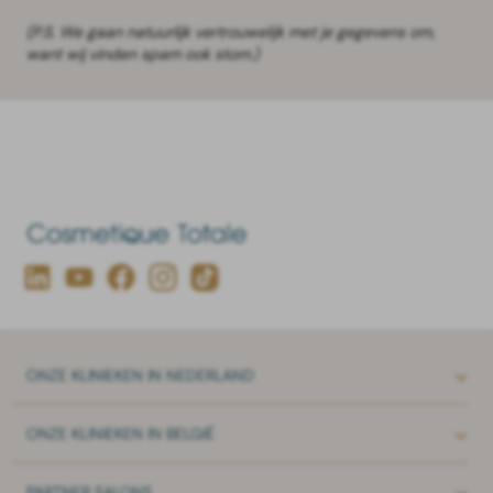
(P.S. We gaan natuurlijk vertrouwelijk met je gegevens om,
want wij vinden spam ook stom.)
ONZE
KLINIEKEN IN NEDERLAND
ONZE
KLINIEKEN IN BELGIË
PARTNER
SALONS