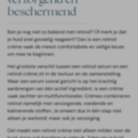
beschermend
Ben je nog niet zo bekend met retinol? Of merk je dat
je huid snel gevoelig reageert? Dan is een retinol
crème vaak de meest comfortabele en veilige keuze
om mee te beginnen.
Het grootste verschil tussen een retinol serum en een
retinol crème zit in de textuur en de samenstelling.
Waar een serum vooral gericht is op het krachtig
aanbrengen van één actief ingrediënt, is een crème
vaak zachter en multifunctioneler. Crèmes combineren
retinol namelijk met verzorgende, voedende en
kalmerende stoffen. Je smeert dus in één stap niet
alleen je werkstof, maar ook je verzorging.
Dat maakt een retinol crème niet alleen milder voor de
huid, maar ook handiger in gebruik. Zeker als je huid