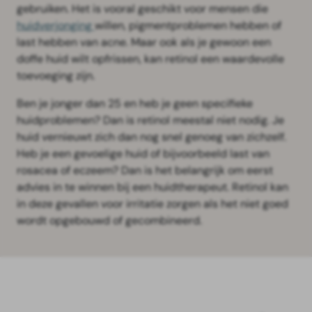
gebruiken. Het is vooral geschikt voor mensen die
huidverjonging
willen, pigmentproblemen hebben of
last hebben van acne. Maar ook als je gewoon een
doffe huid wilt opfrissen, kan retinol een waardevolle
toevoeging zijn.
Ben je jonger dan 25 en heb je geen specifieke
huidproblemen? Dan is retinol meestal niet nodig. Je
huid vernieuwt zich dan nog snel genoeg van zichzelf.
Heb je een gevoelige huid of bijvoorbeeld last van
rosacea of eczeem? Dan is het belangrijk om eerst
advies in te winnen bij een huidtherapeut. Retinol kan
in deze gevallen voor irritatie zorgen als het niet goed
wordt opgebouwd of gecombineerd.