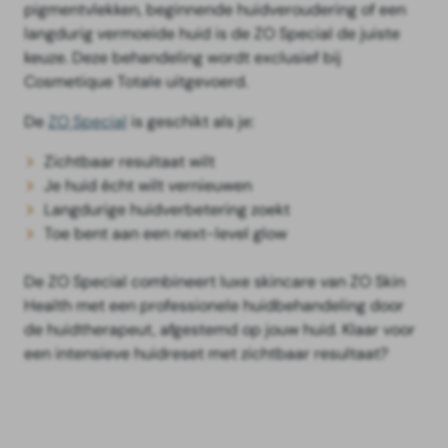
pigmentvlekken, beginnende huidveroudering of een
langdurig vermoeide huid is de ZO Special de juiste
keuze. Deze behandeling wordt exclusief bij
Cosmetique Totale uitgevoerd.
De
ZO Special
is geschikt als je:
Zichtbaar resultaat wilt
Je huid écht wilt vernieuwen
Langdurige huidverbetering zoekt
Toe bent aan een next-level glow
De ZO Special combineert luxe skincare van ZO Skin
Health met een professionele huidbehandeling door
de huidtherapeut, afgestemd op jouw huid. Klaar voor
een intensieve huidreset met zichtbaar resultaat?