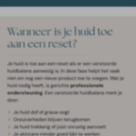
Wanneer is je huid toe
aan een reset?
Je huid is toe aan een reset als er een verstoorde
huidbalans aanwezig is. In deze fase helpt het vaak
niet om nog een nieuw product toe te voegen. Wat je
huid nodig heeft, is gerichte
professionele
ondersteuning
. Een verstoorde huidbalans merk je
door:
Je huid dof of grauw oogt
Onzuiverheden blijven terugkomen
Je huid trekkerig of juist onrustig aanvoelt
Je skincare minder goed lijkt te werken