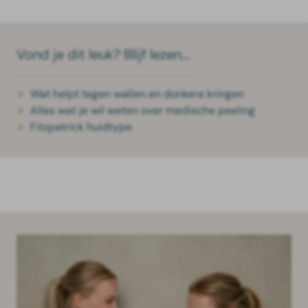
Vond je dit leuk? Blijf lezen...
Wat helpt tegen wallen en donkere kringen
Alles wat je wil weten over medische peeling
Fitzpatrick huidtype