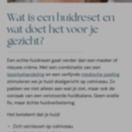
Wat is een huidreset en
wat doet het voor je
gezicht?
Een echte huidreset gaat verder dan een masker of
nieuwe crème. Met een combinatie van een
laserbehandeling
en een verfijnde
medische peeling
stimuleren we je huid doelgericht op celniveau. Zo
pakken we niet alleen aan wat je ziet, maar ook de
oorzaak van een verstoorde huidbalans. Geen snelle
fix, maar échte huidverbetering.
Het betekent dat je huid:
Zich vernieuwt op celniveau