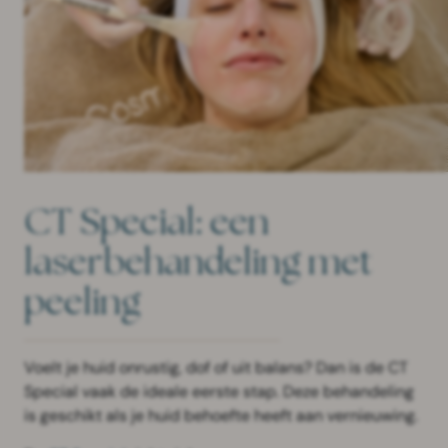
CT Special: een
laserbehandeling met
peeling
Voelt je huid onrustig, dof of uit balans? Dan is de CT
Special vaak de ideale eerste stap. Deze behandeling
is geschikt als je huid behoefte heeft aan vernieuwing.