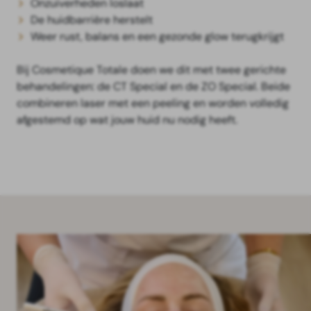
Onzuiverheden loslaat
De huidbarrière herstelt
Weer rust, balans en een gezonde glow terugkrijgt
Bij Cosmetique Totale doen we dit met twee gerichte
behandelingen: de CT Special en de ZO Special. Beide
combineren laser met een peeling en worden volledig
afgestemd op wat jouw huid nu nodig heeft.