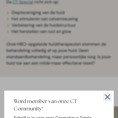
De
CT Special
richt zich op:
Dieptereiniging van de huid
Het stimuleren van celvernieuwing
Verbetering van de huidstructuur
Het herstellen van rust en glow
Onze HBO-opgeleide huidtherapeuten stemmen de
behandeling volledig af op jouw huid. Geen
standaardbehandeling, maar persoonlijke zorg. Is jouw
huid toe aan een milde maar effectieve reset?
Word member van onze CT
Community!
Schrijf je in voor onze Cosmetique Totale