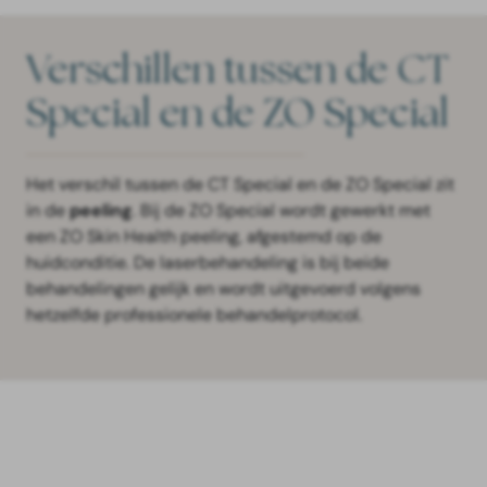
Verschillen tussen de CT
Special en de ZO Special
Het verschil tussen de CT Special en de ZO Special zit
in de
peeling
. Bij de ZO Special wordt gewerkt met
een ZO Skin Health peeling, afgestemd op de
huidconditie. De laserbehandeling is bij beide
behandelingen gelijk en wordt uitgevoerd volgens
hetzelfde professionele behandelprotocol.