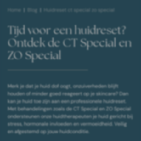
Home
Blog
Huidreset ct special zo special
Tijd voor een huidreset?
Ontdek de CT Special en
ZO Special
Merk je dat je huid dof oogt, onzuiverheden blijft
houden of minder goed reageert op je skincare? Dan
kan je huid toe zijn aan een professionele huidreset.
Met behandelingen zoals de CT Special en ZO Special
ondersteunen onze huidtherapeuten je huid gericht bij
stress, hormonale invloeden en vermoeidheid. Veilig
en afgestemd op jouw huidconditie.