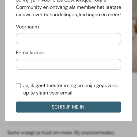
Community en ontvang als member het laatste
nieuws over behandelingen, kortingen en meer!
Voornaam
E-mailadres
Ja, ik geef toestemming om mijn gegevens
ZO Special: een
op te slaan voor email
laserbehandeling met
ZO Skin Health peeling
Soms vraagt je huid om meer. Bij onzuiverheden,