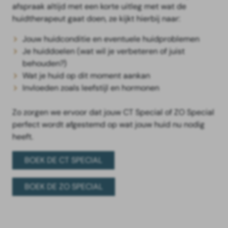
afspraak altijd met een korte uitleg met wat de
huidtherapeut gaat doen, ze kijkt hierbij naar:
Jouw huidconditie en eventuele huidproblemen
Je huiddoelen (wat wil je verbeteren of juist
behouden?)
Wat je huid op dit moment aankan
Invloeden zoals leefstijl en hormonen
Zo zorgen we ervoor dat jouw CT Special of ZO Special
perfect wordt afgestemd op wat jouw huid nu nodig
heeft.
BOEK DE CT SPECIAL
BOEK DE ZO SPECIAL