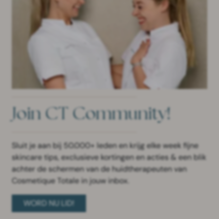
Join CT Community!
Sluit je aan bij 50.000+ leden en krijg elke week fijne
skincare tips, exclusieve kortingen en acties & een blik
achter de schermen van de huidtherapeuten van
Cosmetique Totale in jouw inbox.
WORD NU LID!