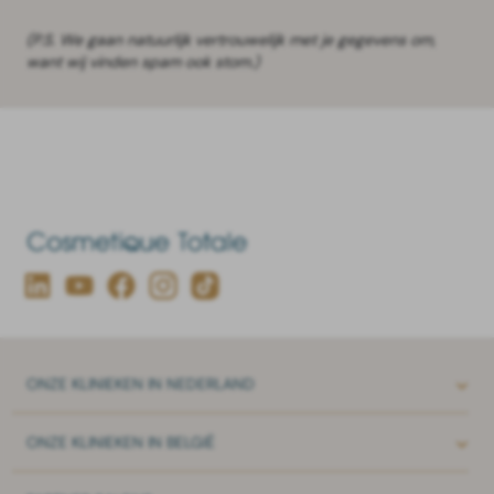
(P.S. We gaan natuurlijk vertrouwelijk met je gegevens om,
want wij vinden spam ook stom.)
ONZE
KLINIEKEN IN NEDERLAND
ONZE
KLINIEKEN IN BELGIË