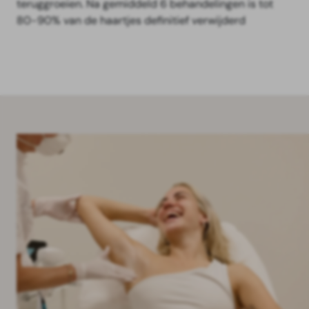
teruggroeien. Na gemiddeld 6 behandelingen is tot
80-90% van de haartjes definitief verwijderd