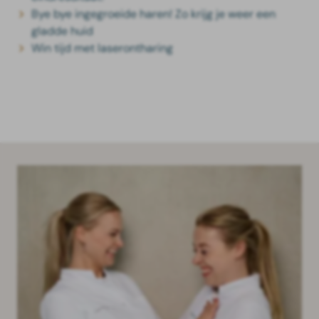
Bye bye ingegroeide haren! Zo krijg je weer een
gladde huid
Win tijd met laserontharing