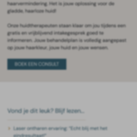
haarvermindering. Het is jouw oplossing voor de
gladde, haarloze huid!
Onze huidtherapeuten staan klaar om jou tijdens een
gratis en vrijblijvend intakegesprek goed te
informeren. Jouw behandelplan is volledig aangepast
op jouw haarkleur, jouw huid en jouw wensen.
BOEK EEN CONSULT
Vond je dit leuk? Blijf lezen...
Laser ontharen ervaring: “Echt blij met het
eindresultaat!”