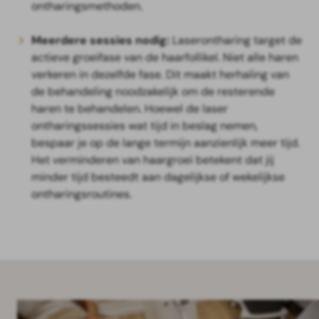
ontharingsmethoden.
Meerdere sessies nodig:
Laserontharing target de
actieve groeifase van de haarfollikel. Niet alle haren
verkeren in dezelfde fase. Dit maakt herhaling van
de behandeling noodzakelijk om de resterende
haren te behandelen. Hoewel de laser
ontharingssessies wat tijd in beslag nemen,
bespaar je op de lange termijn aanzienlijk meer tijd.
Het verminderen van haargroei betekent dat jij
minder tijd besteedt aan dagelijkse of wekelijkse
ontharingsroutines.