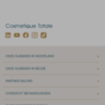
ONZE
KLINIEKEN IN NEDERLAND
ONZE
KLINIEKEN IN BELGIË
PARTNER
SALONS
OVERZICHT
BEHANDELINGEN