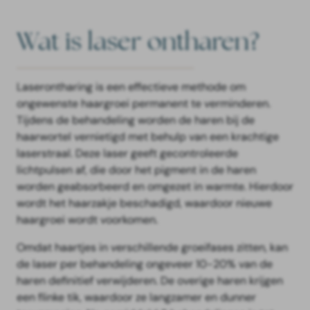
Wat is laser ontharen?
Laserontharing
is een effectieve methode om
ongewenste haargroei permanent te verminderen.
Tijdens de behandeling worden de haren bij de
haarwortel vernietigd met behulp van een krachtige
laserstraal. Deze laser geeft gecontroleerde
lichtpulsen af, die door het pigment in de haren
worden geabsorbeerd en omgezet in warmte. Hierdoor
wordt het haarzakje beschadigd, waardoor nieuwe
haargroei wordt voorkomen.
Omdat haartjes in verschillende groeifases zitten, kan
de laser per behandeling ongeveer 10-20% van de
haren definitief verwijderen. De overige haren krijgen
een flinke tik, waardoor ze langzamer en dunner