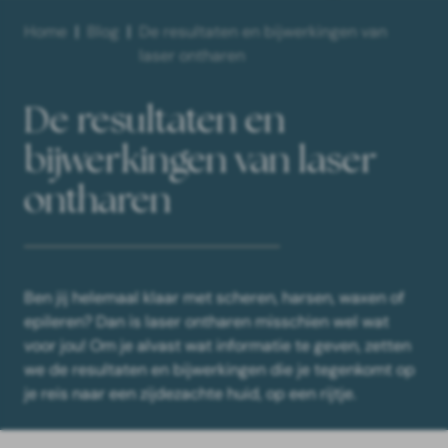
Home
Blog
De resultaten en bijwerkingen van
laser ontharen
De resultaten en
bijwerkingen van laser
ontharen
Ben jij helemaal klaar met scheren, harsen, waxen of
epileren? Dan is
laser ontharen
misschien wel wat
voor jou! Om je alvast wat informatie te geven, zetten
we de resultaten en bijwerkingen die je tegenkomt op
je reis naar een zijdezachte huid, op een rijtje.