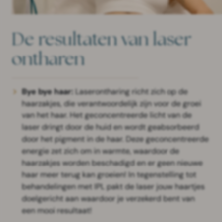
De resultaten van laser
ontharen
Bye bye haar:
Laserontharing richt zich op de
haarzakjes, die verantwoordelijk zijn voor de groei
van het haar. Het geconcentreerde licht van de
laser dringt door de huid en wordt geabsorbeerd
door het pigment in de haar. Deze geconcentreerde
energie zet zich om in warmte, waardoor de
haarzakjes worden beschadigd en er geen nieuwe
haar meer terug kan groeien! In tegenstelling tot
behandelingen met IPL pakt de laser jouw haartjes
doelgericht aan waardoor je verzekerd bent van
een mooi resultaat!