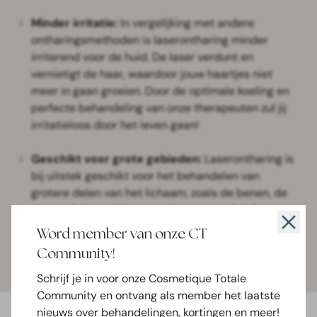
Minder irritatie:
In vergelijking met andere
ontharingsmethoden is laserontharing minder
irriterend voor de huid. De laser verdunt en
vernietigt de haar, waardoor jouw haartjes niet
meer in gaan groeien. Door de optimale koeling en
perfecte behandeling van onze therapeuten zul jij
irritatieloos door het leven gaan!
Geschikt voor grote gebieden:
Laserontharing is
bij uitstek geschikt voor het behandelen van
grotere delen van het lichaam, zoals de benen, de
rug en de borst. Met onze nieuwste technieken gaat
dit super snel. Perfect dus als je op zoek bent naar
Word member van onze CT
een definitieve, uitgebreide
Community!
haarverwijderingsoplossing.
Schrijf je in voor onze Cosmetique Totale
Community en ontvang als member het laatste
nieuws over behandelingen, kortingen en meer!