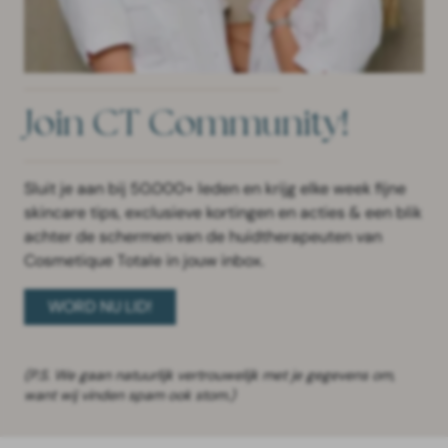
Join CT Community!
Sluit je aan bij 50.000+ leden en krijg elke week fijne
skincare tips, exclusieve kortingen en acties & een blik
achter de schermen van de huidtherapeuten van
Cosmetique Totale in jouw inbox.
WORD NU LID!
(P.S. We gaan natuurlijk vertrouwelijk met je gegevens om,
want wij vinden spam ook stom.)