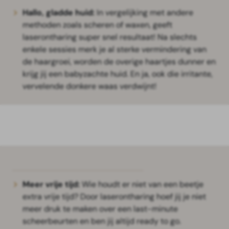
Hallo, gladde huid:
In vergelijking met andere
methoden zoals scheren of waxen, geeft
laserontharing super snel resultaat! Na slechts
enkele sessies merk je al sterke vermindering van
de haargroei, worden de overige haartjes dunner en
krijg jij een babyzachte huid. En ja, ook die irritante,
vervelende donkere waas verdwijnt!
Meer vrije tijd:
Wie houdt er niet van een beetje
extra vrije tijd? Door laserontharing hoef jij je niet
meer druk te maken over een last-minute
scheerbeurten en ben jij altijd ready to go.