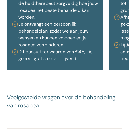
de huidtherapeut zorgvuldig hoe jouw
tot
rosacea het beste behandeld kan
gron
worden.
Afh
Je ontvangt een persoonlijk
gek
behandelplan, zodat we aan jouw
las
wensen en kunnen voldoen en je
moge
rosacea verminderen.
Tijd
Dit consult ter waarde van €45,- is
som
geheel gratis en vrijblijvend.
begi
Veelgestelde vragen over de behandeling
van rosacea