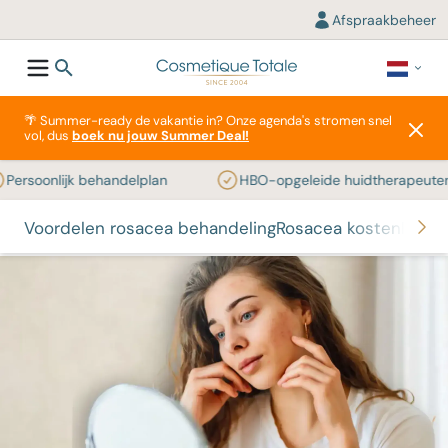
Afspraakbeheer
🌴 Summer-ready de vakantie in? Onze agenda's stromen snel
vol, dus
boek nu jouw Summer Deal!
rsoonlijk behandelplan
HBO-opgeleide huidtherapeuten
Voordelen rosacea behandeling
Rosacea kosten
FAQ