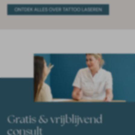
ONTDEK ALLES OVER TATTOO LASEREN
Gratis & vrijblijvend
consult