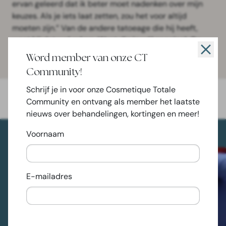
ervan geleerd dat ik beter moet nadenken over mijn
keuzes. Als je iets laat zetten, zou het voor altijd
moeten zijn.” Van de andere tatoeage die hij heeft,
weet hij dat wel zeker: „Want die is wél speciaal. Op
mijn pols staat een foto van mijn overleden moeder.”
Word member van onze CT
Community!
Schrijf je in voor onze Cosmetique Totale
Community en ontvang als member het laatste
nieuws over behandelingen, kortingen en meer!
Voornaam
E-mailadres