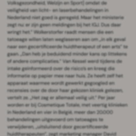
Volksgezondheid, Welzijn en Sport] omdat de
veiligheid van licht- en laserbehandelingen in
Nederland niet goed is geregeld. Maar het ministerie
zegt nu: er zijn geen meldingen bij het IGJ. Dus daar
wringt het.” Wolkerstorfer raadt mensen die een
tatoeage willen laten weglaseren aan om „in elk geval
naar een gecertificeerde huidtherapeut of een arts” te
gaan. „Dan heb je beduidend minder kans op littekens
of andere complicaties.” Van Kessel werd tijdens de
intake geïnformeerd over de risico’s en kreeg die
informatie op papier mee naar huis. Ze heeft zelf het
apparaat waarmee wordt gewerkt gegoogled en
recensies over de door haar gekozen kliniek gelezen,
vertelt ze. „Het zag er allemaal veilig uit.” Per jaar
worden er bij Cosmetique Totale, met veertig klinieken
in Nederland en vier in België, meer dan 20.000
behandelingen uitgevoerd om tatoeages te
verwijderen, „uitsluitend door gecertificeerde
huidtherapeuten”, zegt marketing manager David