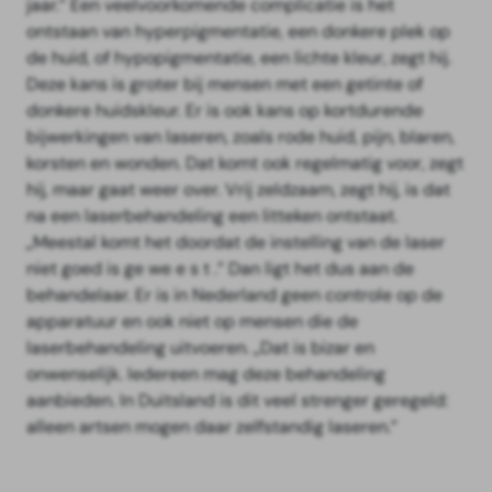
jaar.” Een veelvoorkomende complicatie is het
ontstaan van hyperpigmentatie, een donkere plek op
de huid, of hypopigmentatie, een lichte kleur, zegt hij.
Deze kans is groter bij mensen met een getinte of
donkere huidskleur. Er is ook kans op kortdurende
bijwerkingen van laseren, zoals rode huid, pijn, blaren,
korsten en wonden. Dat komt ook regelmatig voor, zegt
hij, maar gaat weer over. Vrij zeldzaam, zegt hij, is dat
na een laserbehandeling een litteken ontstaat.
„Meestal komt het doordat de instelling van de laser
niet goed is ge we e s t .” Dan ligt het dus aan de
behandelaar. Er is in Nederland geen controle op de
apparatuur en ook niet op mensen die de
laserbehandeling uitvoeren. „Dat is bizar en
onwenselijk. Iedereen mag deze behandeling
aanbieden. In Duitsland is dit veel strenger geregeld:
alleen artsen mogen daar zelfstandig laseren.”