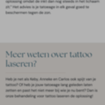
oplossing omdat de inkt dan nog steeds in het lichaam
zit.” Het advies is je tatoeage in elk geval goed te
beschermen tegen de zon.
Meer weten over tattoo
laseren?
Heb je net als Keby, Anneke en Carlos ook spijt van je
tattoo? Of heb je jouw tatoeage lang geleden laten
zetten en past het niet meer bij wie je nu bent? Dan is
onze behandeling voor tattoo laseren de oplossing!