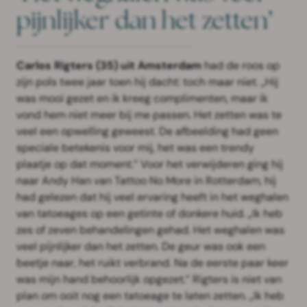
pijnlijker dan het zetten’
Carlos Rigters (35) uit Amsterdam
had de roos op
zijn pols twee jaar toen hij dacht: toch maar niet. „Hij
was mooi gezet en ik kreeg complimenten, maar ik
vond hem niet meer bij me passen. Het zetten was te
veel een opwelling geweest. De afbeelding had geen
speciale betekenis voor mij, het was een trendy
plaatje op dat moment.” Voor het verwijderen ging hij
naar Andy Han van Tattoo No More in Rotterdam, hij
had gelezen dat hij veel ervaring heeft in het weghalen
van tatoeages op een getinte of donkere huid. „Ik heb
zes of zeven behandelingen gehad. Het weghalen was
veel pijnlijker dan het zetten. De geur was ook een
beetje naar, het ruikt verbrand. Na de eerste paar keer
was mijn hand behoorlijk opgezet.” Rigters is niet van
plan om ooit nog een tatoeage te laten zetten. „Ik heb