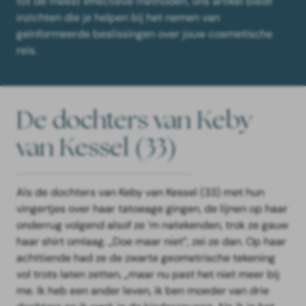
tot de meest effectieve methoden, ons artikel biedt
inzichten die je helpen bij het nemen van
geïnformeerde beslissingen over jouw cosmetische
reis.
De dochters van Keby
van Kessel (33)
AIs de dochters van Keby van Kessel (33) met hun
vingertjes over haar tatoeage gingen, de lijnen op haar
onderrug volgend alsof ze ’m natekenden, trok ze gauw
haar shirt omlaag. „Doe maar niet”, zei ze dan. Op haar
achttiende had ze de zwarte geometrische tekening
vol trots laten zetten, „maar nu past het niet meer bij
me. Ik heb een ander leven, ik ben moeder van drie