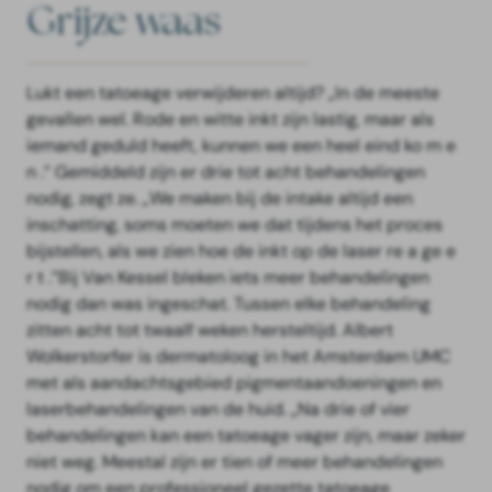
Grijze waas
Lukt een tatoeage verwijderen altijd? „In de meeste
gevallen wel. Rode en witte inkt zijn lastig, maar als
iemand geduld heeft, kunnen we een heel eind ko m e
n .” Gemiddeld zijn er drie tot acht behandelingen
nodig, zegt ze. „We maken bij de intake altijd een
inschatting, soms moeten we dat tijdens het proces
bijstellen, als we zien hoe de inkt op de laser re a ge e
r t .”Bij Van Kessel bleken iets meer behandelingen
nodig dan was ingeschat. Tussen elke behandeling
zitten acht tot twaalf weken hersteltijd. Albert
Wolkerstorfer is dermatoloog in het Amsterdam UMC
met als aandachtsgebied pigmentaandoeningen en
laserbehandelingen van de huid. „Na drie of vier
behandelingen kan een tatoeage vager zijn, maar zeker
niet weg. Meestal zijn er tien of meer behandelingen
nodig om een professioneel gezette tatoeage