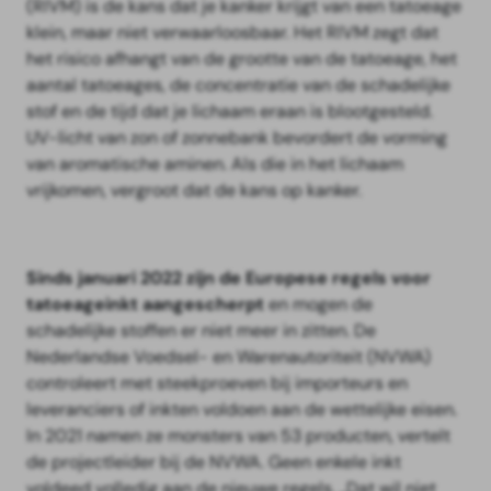
(RIVM) is de kans dat je kanker krijgt van een tatoeage
klein, maar niet verwaarloosbaar. Het RIVM zegt dat
het risico afhangt van de grootte van de tatoeage, het
aantal tatoeages, de concentratie van de schadelijke
stof en de tijd dat je lichaam eraan is blootgesteld.
UV-licht van zon of zonnebank bevordert de vorming
van aromatische aminen. Als die in het lichaam
vrijkomen, vergroot dat de kans op kanker.
Sinds januari 2022 zijn de Europese regels voor
tatoeageinkt aangescherpt
en mogen de
schadelijke stoffen er niet meer in zitten. De
Nederlandse Voedsel- en Warenautoriteit (NVWA)
controleert met steekproeven bij importeurs en
leveranciers of inkten voldoen aan de wettelijke eisen.
In 2021 namen ze monsters van 53 producten, vertelt
de projectleider bij de NVWA. Geen enkele inkt
voldeed volledig aan de nieuwe regels. „Dat wil niet