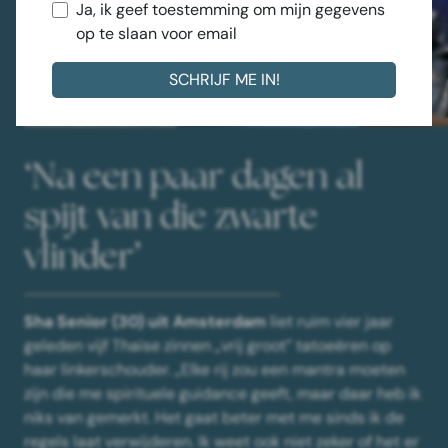
Ja, ik geef toestemming om mijn gegevens
op te slaan voor email
‘Na een paar dagen al
spijt van die zwarte
vlinder’
Sha Senior (30) uit Amsterdam
liet ruim vier jaar
geleden vijf Thaise zinnen „vrij groot” tatoeëren op
haar linkerschouder. „Elke rij zou een mantra moeten
zijn die me spirituele guidance geeft, maar daar heb ik
niks van gemerkt. Het gaat beter met me sinds ik de
regels laat verwijderen. Ik weet ook niet zeker of het er