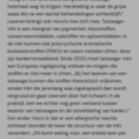
helemaal weg te krijgen. Hardnekkig is vaak de grijze
waas die na een aantal behandelingen achterblijft.”
Laseren brengt ook risico’s met zich mee. Tatoeage-
inkt is een mengsel van pigmenten, kleurstoffen,
conserveermiddelen, vulstoffen en oplosmiddelen. In
de inkt kunnen ook polycyclische aromatische
koolwaterstoffen (PAK’s) en zware metalen zitten, deze
zijn kankerverwekkend. Sinds 2022 moet tatoeage-inkt
aan Europese regelgeving voldoen en mogen die
stoffen er niet meer in zitten. „Bij het laseren van een
tatoeage kunnen die stoffen theoretisch vrijkomen,
omdat inkt die jarenlang was ingekapseld dan wordt
vergruisd en gaat zwerven door het lichaam. In de
praktijk zien we echter nog geen verband tussen
laseren van tatoeages en de ontwikkeling van kanke r.”
Een ander risico is dat er een allergische reactie
ontstaat doordat de laser de structuur van de inkt
verandert. „Dit komt weinig voor, een enkele keer per