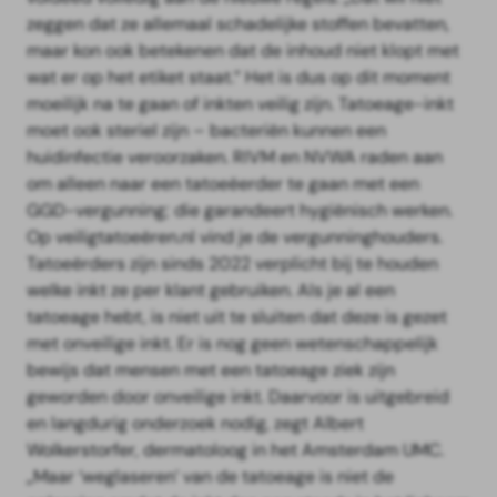
zeggen dat ze allemaal schadelijke stoffen bevatten,
maar kon ook betekenen dat de inhoud niet klopt met
wat er op het etiket staat.” Het is dus op dit moment
moeilijk na te gaan of inkten veilig zijn. Tatoeage-inkt
moet ook steriel zijn – bacteriën kunnen een
huidinfectie veroorzaken. RIVM en NVWA raden aan
om alleen naar een tatoeëerder te gaan met een
GGD-vergunning; die garandeert hygiënisch werken.
Op veiligtatoeëren.nl vind je de vergunninghouders.
Tatoeërders zijn sinds 2022 verplicht bij te houden
welke inkt ze per klant gebruiken. Als je al een
tatoeage hebt, is niet uit te sluiten dat deze is gezet
met onveilige inkt. Er is nog geen wetenschappelijk
bewijs dat mensen met een tatoeage ziek zijn
geworden door onveilige inkt. Daarvoor is uitgebreid
en langdurig onderzoek nodig, zegt Albert
Wolkerstorfer, dermatoloog in het Amsterdam UMC.
„Maar ‘weglaseren’ van de tatoeage is niet de