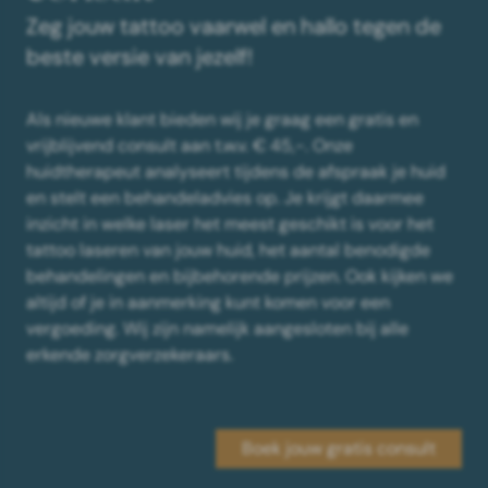
Zeg jouw tattoo vaarwel en hallo tegen de
beste versie van jezelf!
Als nieuwe klant bieden wij je graag een gratis en
vrijblijvend consult aan t.w.v. € 45,-. Onze
huidtherapeut analyseert tijdens de afspraak je huid
en stelt een behandeladvies op. Je krijgt daarmee
inzicht in welke laser het meest geschikt is voor het
tattoo laseren van jouw huid, het aantal benodigde
behandelingen en bijbehorende prijzen. Ook kijken we
altijd of je in aanmerking kunt komen voor een
vergoeding. Wij zijn namelijk aangesloten bij alle
erkende zorgverzekeraars.
Boek jouw gratis consult