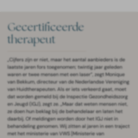
Gecertificeerde
therapeut
„Cijfers zijn er niet, maar het aantal aanbieders is de
laatste jaren fors toegenomen; twintig jaar geleden
waren er twee mensen met een laser”, zegt Monique
van Bekkum, directeur van de Nederlandse Vereniging
van Huidtherapeuten. Als er iets verkeerd gaat, moet
dat worden gemeld bij de Inspectie Gezondheidszorg
en Jeugd (IGJ), zegt ze. „Maar dat weten mensen niet,
ze doen hun beklag bij de behandelaar en laten het
daarbij. Of meldingen worden door het IGJ niet in
behandeling genomen. Wij zitten al jaren in een traject
met het ministerie van VWS [Ministerie van