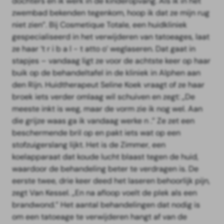
dochters en ik werk in de kinderopvang. Als ik in het
zwembad bekenden tegenkom, hoop ik dat ze mijn rug
niet zien”. Bij Cosmetique Totale, een huidkliniek
gespecialiseerd in het verwijderen van tatoeages, laat
ze haar ‘t r i b a l - t atto o’ weglaseren. Dat gaat in
stapjes – vandaag ligt ze voor de achtste keer op haar
buik op de behandeltafel in de kliniek in Alphen aan
den Rijn. Huidtherapeut Seline Koek vraagt of ze haar
broek iets verder omlaag wil schuiven en zegt: „De
meeste inkt is weg, maar de vorm zie ik nog wel. Aan
die grijze waas ga ik vandaag werke n .” Ze zet een
beschermende bril op en pakt iets wat op een
stofzuigerslang lijkt. Het is de Zimmer, een
koelapparaat dat koude lucht blaast tegen de huid,
waardoor de behandeling beter te verdragen is. De
eerste twee, drie keer deed het laseren behoorlijk pijn,
zegt Van Kessel. „En na afloop voelt de plek als een
brandwond.” Het aantal behandelingen dat nodig is
om een tatoeage te verwijderen hangt af van de