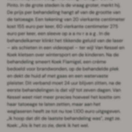
Pinto. In de grote steden is de vraag groter, merkt hij.
De prijs per behandeling hangt af van de grootte van
de tatoeage. Een tekening van 20 vierkante centimeter
kost 155 euro per keer, 60 vierkante centimeter 275
euro per keer, een sleeve op a a nv r a a g . In de
behandelkamer klinkt het tikkende geluid van de laser
– als schieten in een videospel – ter wijl Van Kessel en
Koek kletsen over wintersport en de kinderen. Na de
behandeling smeert Koek Flamigel, een crème
bedoeld voor brandwonden, op de behandelde plek
en dekt de huid af met gaas en een watervaste
pleister. Dit verband moet 24 uur blijven zitten, na de
eerste behandelingen is dat vijf tot zeven dagen. Van
Kessel weet niet meer precies hoeveel het kostte om
haar tatoeage te laten zetten, maar aan het
weglaseren heeft ze tot nu toe 1.100 euro uitgegeven.
„Ik hoop dat dit de laatste behandeling was”, zegt ze.
Koek: „Als ik het zo zie, denk ik het wel.