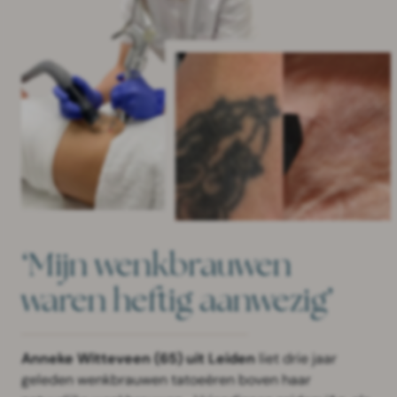
‘Mijn wenkbrauwen
waren heftig aanwezig’
Anneke Witteveen (65) uit Leiden
liet drie jaar
geleden wenkbrauwen tatoeëren boven haar