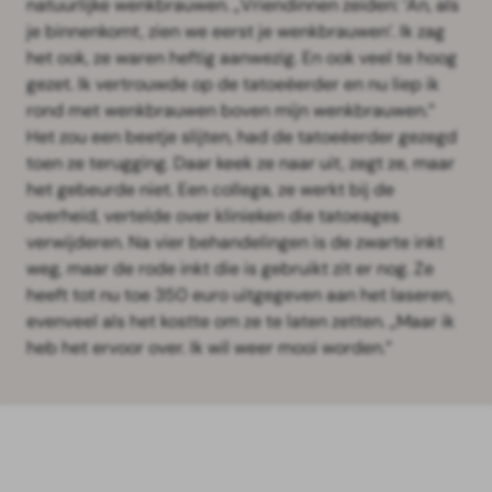
natuurlijke wenkbrauwen. „Vriendinnen zeiden: ‘An, als
je binnenkomt, zien we eerst je wenkbrauwen’. Ik zag
het ook, ze waren heftig aanwezig. En ook veel te hoog
gezet. Ik vertrouwde op de tatoeëerder en nu liep ik
rond met wenkbrauwen boven mijn wenkbrauwen.”
Het zou een beetje slijten, had de tatoeëerder gezegd
toen ze terugging. Daar keek ze naar uit, zegt ze, maar
het gebeurde niet. Een collega, ze werkt bij de
overheid, vertelde over klinieken die tatoeages
verwijderen. Na vier behandelingen is de zwarte inkt
weg, maar de rode inkt die is gebruikt zit er nog. Ze
heeft tot nu toe 350 euro uitgegeven aan het laseren,
evenveel als het kostte om ze te laten zetten. „Maar ik
heb het ervoor over. Ik wil weer mooi worden.”