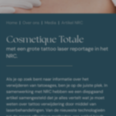
Home
Over ons
Media
Artikel NRC
Cosmetique Totale
met een grote tattoo laser reportage in het
NRC.
Als je op zoek bent naar informatie over het
verwijderen van tatoeages, ben je op de juiste plek. In
samenwerking met NRC hebben we een diepgaand
artikel samengesteld dat je alles vertelt wat je moet
weten over tattoo verwijdering door middel van
laserbehandelingen. Van de nieuwste technologieën