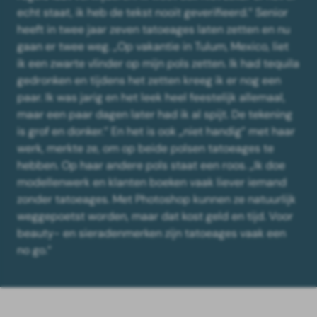
echt staat, ik heb de tekst nooit geverifieerd.” Senior
heeft in twee jaar zeven tatoeages laten zetten en nu
gaan er twee weg. „Op vakantie in Tulum, Mexico, liet
ik een zwarte vlinder op mijn pols zetten. Ik had tequila
gedronken en tijdens het zetten kreeg ik er nog een
paar. Ik was jarig en het leek heel feestelijk allemaal,
maar een paar dagen later had ik al spijt. De tekening
is grof en donker.” En het is ook „niet handig” met haar
werk, merkte ze, om op beide polsen tatoeages te
hebben. Op haar andere pols staat een roos. „Ik doe
modellenwerk en klanten boeken vaak liever iemand
zonder tatoeages. Met Photoshop kunnen ze natuurlijk
weggepoetst worden, maar dat kost geld en tijd. Voor
beauty- en sieradenmerken zijn tatoeages vaak een
no go.”