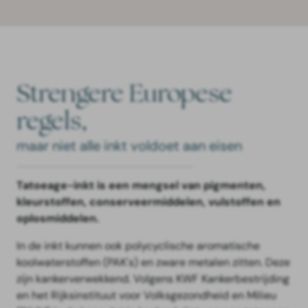
Strengere Europese
regels,
maar niet alle inkt voldoet aan eisen
Tatoeage-inkt is een mengsel van pigmenten,
kleurstoffen, conserveermiddelen, vulstoffen en
oplosmiddelen.
In de inkt kunnen ook polycyclische aromatische
koolwaterstoffen (PAK's) en zware metalen zitten. Deze
zijn kankerverwekkend. Volgens KWF Kankerbestrijding
en het Rijksinstituut voor Volksgezondheid en Milieu