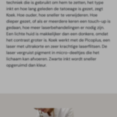
techniek die is gebruikt om hem te zetten, het type
inkt en hoe lang geleden de tatoeage is gezet, zegt
Koek. Hoe ouder, hoe sneller te verwijderen. Hoe
dieper gezet, of als er meerdere keren een touch-up is
gedaan, hoe meer laserbehandelingen er nodig zijn.
Een lichte huid is makkelijker dan een donkere, omdat
het contrast groter is. Koek werkt met de Picoplus, een
laser met ultrakorte en zeer krachtige laserflitsen. De
laser vergruist pigment in micro-deeltjes die het
lichaam kan afvoeren. Zwarte inkt wordt sneller
opgeruimd dan kleur.