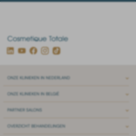
ONZE
KLINIEKEN IN NEDERLAND
ONZE
KLINIEKEN IN BELGIË
PARTNER
SALONS
OVERZICHT
BEHANDELINGEN