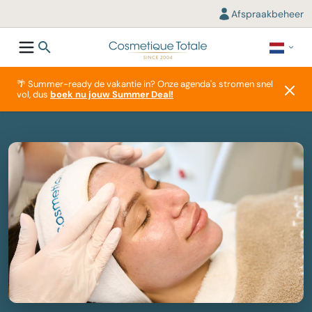
Afspraakbeheer
🌴 Summer-ready de vakantie in? Onze agenda's stromen snel
vol, dus
boek nu jouw Summer Deal!