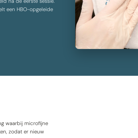
eld na de eerste sessie.
elt een HBO-opgeleide
Huidverjonging
?
g waarbij microfijne
en, zodat er nieuw