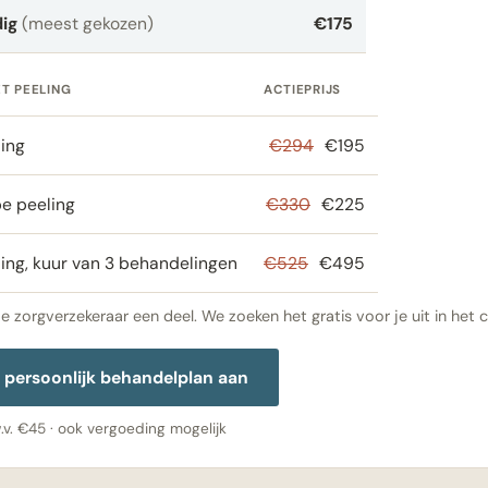
dig
(meest gekozen)
€175
T PEELING
ACTIEPRIJS
ling
€294
€195
pe peeling
€330
€225
ling, kuur van 3 behandelingen
€525
€495
 zorgverzekeraar een deel. We zoeken het gratis voor je uit in het c
 persoonlijk behandelplan aan
w.v. €45 · ook vergoeding mogelijk