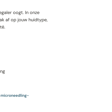
egaler oogt. In onze
ak af op jouw huidtype,
té.
Wat is microneedling?
ing
e
microneedling-