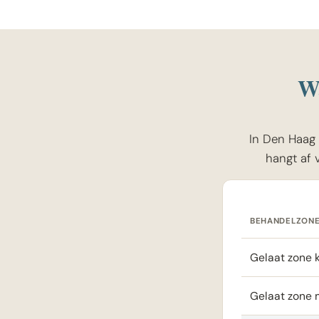
Wa
In Den Haag 
hangt af 
BEHANDELZON
Gelaat zone k
Gelaat zone 