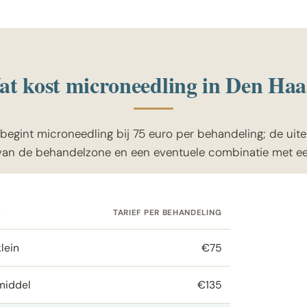
t kost microneedling in Den Ha
begint microneedling bij 75 euro per behandeling; de uitein
van de behandelzone en een eventuele combinatie met ee
E
TARIEF PER BEHANDELING
lein
€75
middel
€135