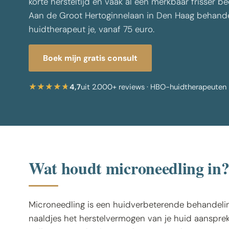
korte hersteltijd en vaak al een merkbaar frisser be
Aan de Groot Hertoginnelaan in Den Haag behand
Alle behandelingen
huidtherapeut je, vanaf 75 euro.
Boek mijn gratis consult
4,7
uit 2.000+ reviews · HBO-huidtherapeuten
Wat houdt microneedling in
Microneedling is een huidverbeterende behandelin
naaldjes het herstelvermogen van je huid aansprek