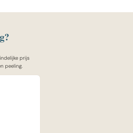
ag?
delijke prijs
n peeling.