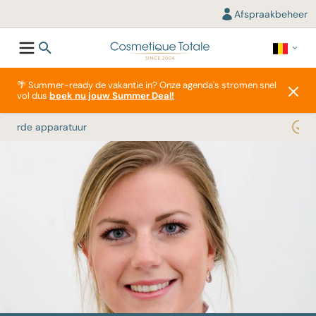
Afspraakbeheer
🌴 Summer-ready de vakantie in? Onze agenda's stromen snel
vol dus
boek nu jouw Summer Deal!
#1 Huidinstituut