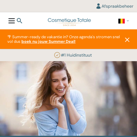
Afspraakbeheer
🌴 Summer-ready de vakantie in? Onze agenda's stromen snel
vol dus
boek nu jouw Summer Deal!
#1 Huidinstituut