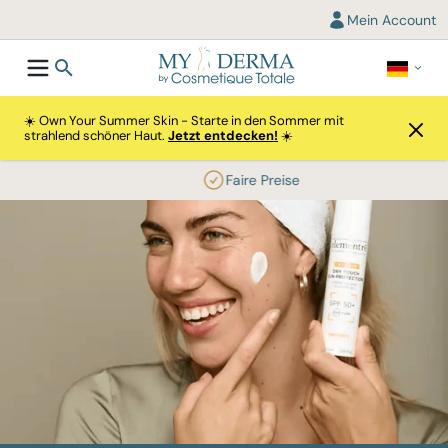
Mein Account
☀️ Own Your Summer Skin - Starte in den Sommer mit
strahlend schöner Haut.
Jetzt entdecken!
☀️
Faire Preise