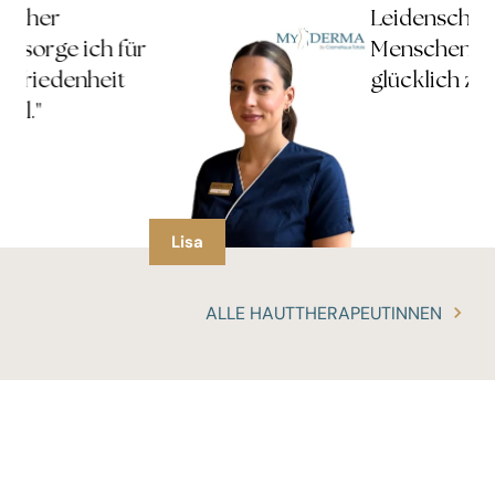
Leidenschaft,
für
Menschen schön und
t
glücklich zu machen."
Lisa
ALLE HAUTTHERAPEUTINNEN