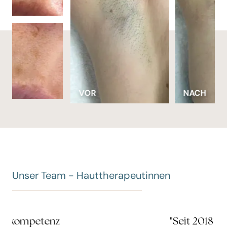
VOR
NACH
Unser Team - Hauttherapeutinnen
z
"Seit 2018 ist es meine