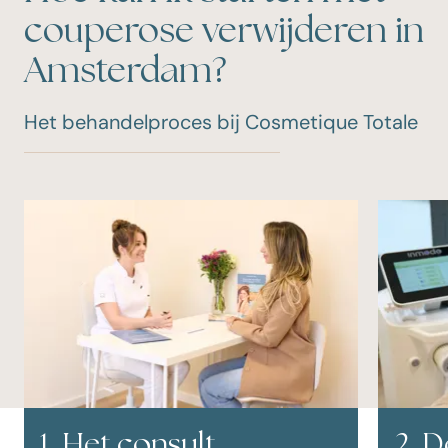
couperose verwijderen in
Amsterdam?
Het behandelproces bij Cosmetique Totale
1. Het consult
2. 