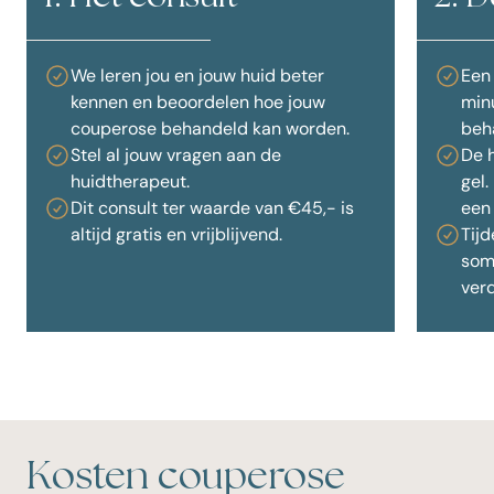
We leren jou en jouw huid beter
Een
kennen en beoordelen hoe jouw
minu
couperose behandeld kan worden.
beh
Stel al jouw vragen aan de
De 
huidtherapeut.
gel
Dit consult ter waarde van €45,- is
een
altijd gratis en vrijblijvend.
Tijd
som
ver
Kosten couperose