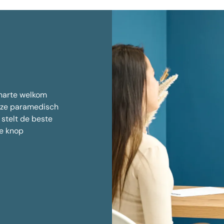
 harte welkom
nze paramedisch
 stelt de beste
de knop