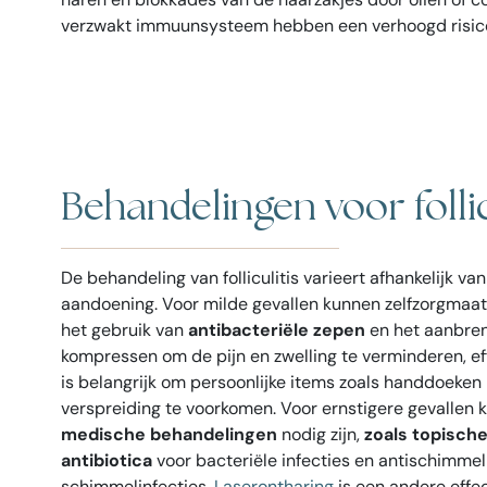
verzwakt immuunsysteem hebben een verhoogd risico op
Behandelingen voor follic
De behandeling van folliculitis varieert afhankelijk va
aandoening. Voor milde gevallen kunnen zelfzorgmaat
het gebruik van
antibacteriële zepen
en het aanbre
kompressen om de pijn en zwelling te verminderen, effe
is belangrijk om persoonlijke items zoals handdoeken 
verspreiding te voorkomen. Voor ernstigere gevallen 
medische behandelingen
nodig zijn,
zoals topisch
antibiotica
voor bacteriële infecties en antischimme
schimmelinfecties.
Laserontharing
is een andere effe