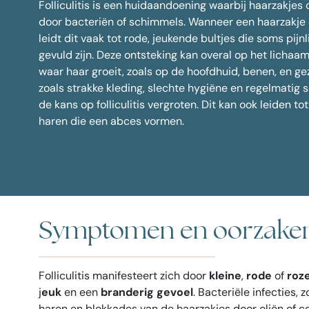
Folliculitis is een huidaandoening waarbij haarzakjes
Spiero
Alle behandelingen
door bacteriën of schimmels. Wanneer een haarzakje o
Kraaien
leidt dit vaak tot rode, jeukende bultjes die soms pijn
Nefertiti
gevuld zijn. Deze ontsteking kan overal op het licha
Face S
waar haar groeit, zoals op de hoofdhuid, benen, en ge
Putjes i
zoals strakke kleding, slechte hygiëne en regelmatig
Veelges
de kans op folliculitis vergroten. Dit kan ook leiden to
haren die een abces vormen.
Symptomen en oorzaken v
Folliculitis manifesteert zich door
kleine
,
rode
of
roze
j
euk
en een
branderig gevoel
. Bacteriële infecties,
haren en blokkades van de haarzakjes door oliën of 