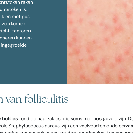
 ontstoken raken
ntspanner tegen zweten
Ingevallen wangen fi
Huidverjonging
ntstoken is,
pootjes
lijk en met pus
 lift
am voorkomen
limming
zicht. Factoren
n kin
 scheren kunnen
telde vragen over Botox
t ingegroeide
an folliculitis
 bultjes
rond de haarzakjes, die soms met
pus
gevuld zijn. D
 zoals Staphylococcus aureus, zijn een veelvoorkomende oorzaak
cosmetica kunnen ook leiden tot deze aandoening. Mensen me