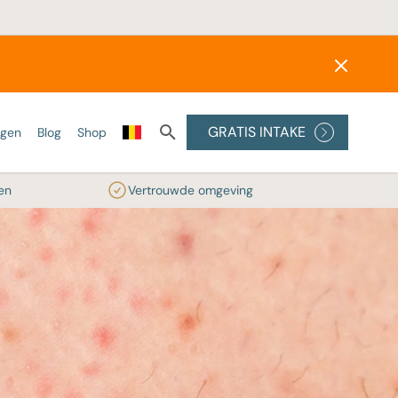
GRATIS INTAKE
ngen
Blog
Shop
en
Vertrouwde omgeving
ONZE LASERS
SKINBOOSTERS
PEELINGS
Alexandrite laser
Wat zijn skinboosters?
Medische peelings
Diode laser
Profhilo
Glycolzuur peeling
reatment
IPL
Radiesse®
RRS® HA Eyes
ler