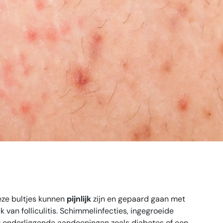
ller
eze bultjes kunnen
pijnlijk
zijn en gepaard gaan met
 van folliculitis. Schimmelinfecties, ingegroeide
t onderliggende aandoeningen zoals diabetes of een