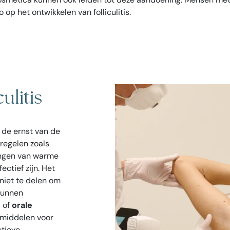
 het ontwikkelen van folliculitis.
ulitis
n de ernst van de
regelen zoals
ngen van warme
ctief zijn. Het
niet te delen om
kunnen
e
of
orale
lmiddelen voor
ctieve