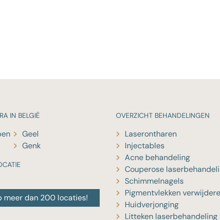
RA IN BELGIË
OVERZICHT
BEHANDELINGEN
pen
Geel
Laserontharen
Genk
Injectables
Acne behandeling
OCATIE
Couperose laserbehandel
Schimmelnagels
Pigmentvlekken verwijder
p meer dan 200 locaties!
Huidverjonging
Litteken laserbehandeling