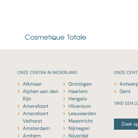
ONZE
CENTRA IN NEDERLAND
ONZE
CENT
Alkmaar
Groningen
Antwer
Alphen aan den
Haarlem
Gent
Rijn
Hengelo
VIND EEN L
Amersfoort
Hilversum
Amersfoort
Leeuwarden
Vathorst
Maastricht
Zoek o
Amsterdam
Nijmegen
Arnhem
Nijverdal