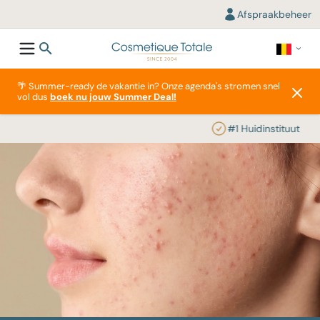
Afspraakbeheer
🌴 Summer-ready de vakantie in? Onze agenda's stromen snel
vol dus
boek nu jouw Summer Deal!
#1 Huidinstituut