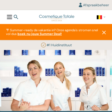
Afspraakbeheer
🌴 Summer-ready de vakantie in? Onze agenda's stromen snel
vol dus
boek nu jouw Summer Deal!
#1 Huidinstituut