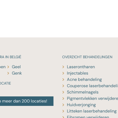
RA IN BELGIË
OVERZICHT
BEHANDELINGEN
pen
Geel
Laserontharen
Genk
Injectables
Acne behandeling
OCATIE
Couperose laserbehandel
Schimmelnagels
Pigmentvlekken verwijder
p meer dan 200 locaties!
Huidverjonging
Litteken laserbehandeling
Fibromen verwijderen