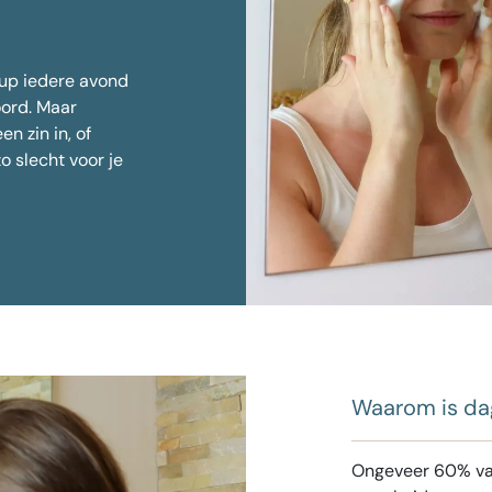
ntspanner tegen zweten
Ingevallen wangen fi
Huidverjonging
pootjes
 lift
-up iedere avond
limming
oord. Maar
n kin
en zin in, of
telde vragen over Botox
o slecht voor je
Waarom is dag
Ongeveer 60% va