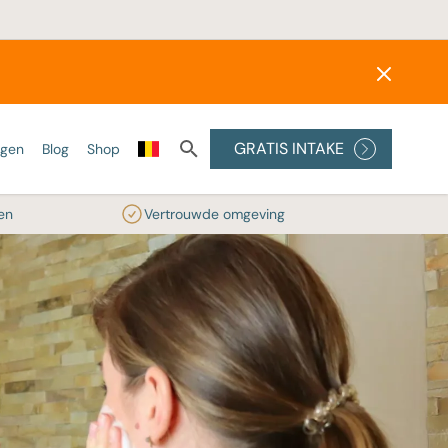
GRATIS INTAKE
ngen
Blog
Shop
en
Vertrouwde omgeving
ONZE LASERS
SKINBOOSTERS
PEELINGS
Alexandrite laser
Wat zijn skinboosters?
Medische peelings
Diode laser
Profhilo
Glycolzuur peeling
reatment
IPL
Radiesse®
RRS® HA Eyes
ler