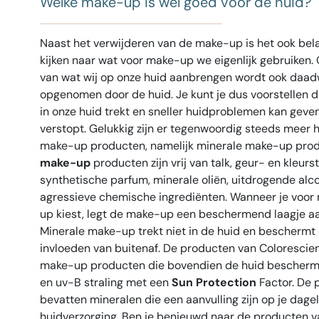
Welke make-up is wél goed voor de huid?
Naast het verwijderen van de make-up is het ook bela
kijken naar wat voor make-up we eigenlijk gebruiken
van wat wij op onze huid aanbrengen wordt ook daadw
opgenomen door de huid. Je kunt je dus voorstellen 
in onze huid trekt en sneller huidproblemen kan geve
verstopt. Gelukkig zijn er tegenwoordig steeds meer h
make-up producten, namelijk minerale make-up pro
make-up
producten zijn vrij van talk, geur- en kleurst
synthetische parfum, minerale oliën, uitdrogende alc
agressieve chemische ingrediënten. Wanneer je voor
up kiest, legt de make-up een beschermend laagje aa
Minerale make-up trekt niet in de huid en beschermt
invloeden van buitenaf. De producten van Colorescien
make-up producten die bovendien de huid bescherm
en uv-B straling met een
Sun Protection
Factor. De 
bevatten mineralen die een aanvulling zijn op je dagel
huidverzorging. Ben je benieuwd naar de producten v