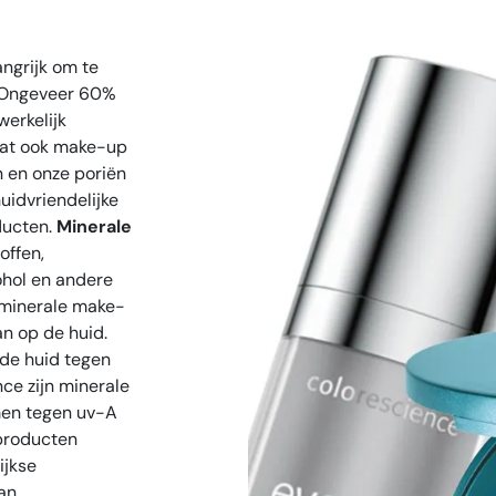
ngrijk om te
. Ongeveer 60%
erkelijk
dat ook make-up
n en onze poriën
uidvriendelijke
ducten.
Minerale
offen,
ohol en andere
 minerale make-
n op de huid.
 de huid tegen
ce zijn minerale
en tegen uv-A
producten
ijkse
an