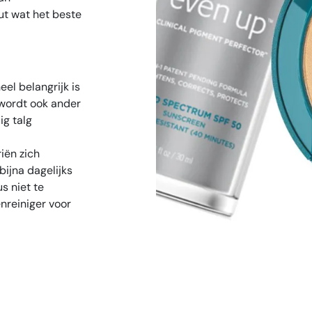
t wat het beste
el belangrijk is
 wordt ook ander
ig talg
iën zich
ijna dagelijks
s niet te
nreiniger voor