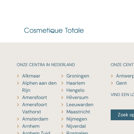
ONZE
CENTRA IN NEDERLAND
ONZE
CENT
Alkmaar
Groningen
Antwer
Alphen aan den
Haarlem
Gent
Rijn
Hengelo
VIND EEN L
Amersfoort
Hilversum
Amersfoort
Leeuwarden
Vathorst
Maastricht
Zoek o
Amsterdam
Nijmegen
Arnhem
Nijverdal
Arnhem Zuid
Rosmalen