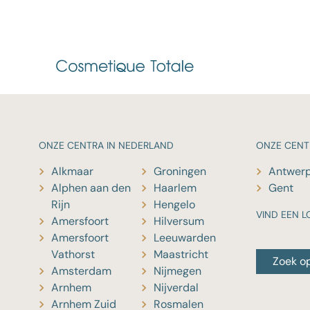
ONZE
CENTRA IN NEDERLAND
ONZE
CENT
Alkmaar
Groningen
Antwer
Alphen aan den
Haarlem
Gent
Rijn
Hengelo
VIND EEN L
Amersfoort
Hilversum
Amersfoort
Leeuwarden
Vathorst
Maastricht
Zoek o
Amsterdam
Nijmegen
Arnhem
Nijverdal
Arnhem Zuid
Rosmalen