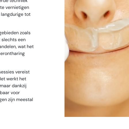
erde techniek
te vernietigen
 langdurige tot
 gebieden zoals
t slechts een
andelen, wat het
serontharing
essies vereist
Het werkt het
 maar dankzij
kbaar voor
gen zijn meestal