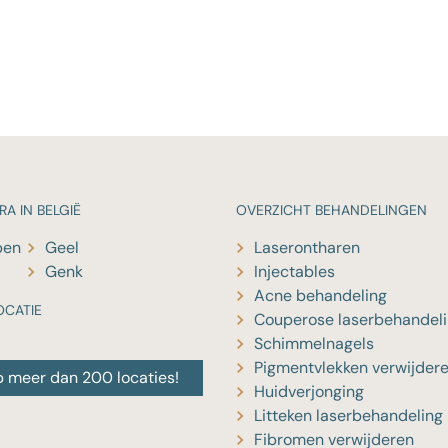
RA IN BELGIË
OVERZICHT
BEHANDELINGEN
pen
Geel
Laserontharen
Genk
Injectables
Acne behandeling
OCATIE
Couperose laserbehandel
Schimmelnagels
Pigmentvlekken verwijder
p meer dan 200 locaties!
Huidverjonging
Litteken laserbehandeling
Fibromen verwijderen