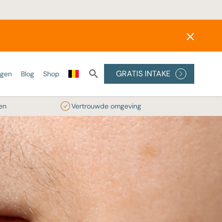
GRATIS INTAKE
ngen
Blog
Shop
en
Vertrouwde omgeving
ONZE LASERS
SKINBOOSTERS
PEELINGS
Alexandrite laser
Wat zijn skinboosters?
Medische peelings
Diode laser
Profhilo
Glycolzuur peeling
reatment
IPL
Radiesse®
RRS® HA Eyes
ler