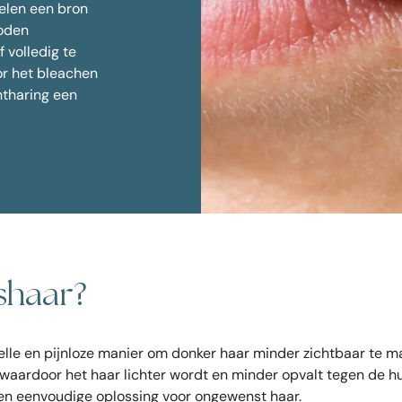
elen een bron
ntspanner tegen zweten
Ingevallen wangen fi
Huidverjonging
hoden
pootjes
 volledig te
 lift
or het bleachen
limming
ntharing een
n kin
telde vragen over Botox
shaar?
elle en pijnloze manier om donker haar minder zichtbaar te
 waardoor het haar lichter wordt en minder opvalt tegen de hu
een eenvoudige oplossing voor ongewenst haar.