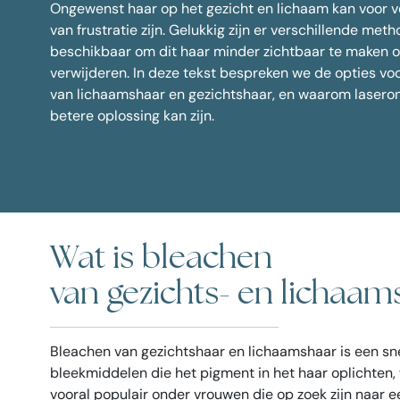
Ongewenst haar op het gezicht en lichaam kan voor v
Spiero
Alle behandelingen
van frustratie zijn. Gelukkig zijn er verschillende met
Kraaien
beschikbaar om dit haar minder zichtbaar te maken of
Nefertiti
verwijderen. In deze tekst bespreken we de opties vo
Face S
van lichaamshaar en gezichtshaar, en waarom lasero
Putjes i
betere oplossing kan zijn.
Veelges
Wat is bleachen
van gezichts- en lichaam
Bleachen van gezichtshaar en lichaamshaar is een sn
bleekmiddelen die het pigment in het haar oplichten,
vooral populair onder vrouwen die op zoek zijn naar 