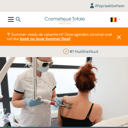
Afspraakbeheer
🌴 Summer-ready de vakantie in? Onze agenda's stromen snel
vol dus
boek nu jouw Summer Deal!
#1 Huidinstituut