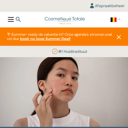
Afspraakbeheer
🌴 Summer-ready de vakantie in? Onze agenda's stromen snel
vol dus
boek nu jouw Summer Deal!
#1 Huidinstituut