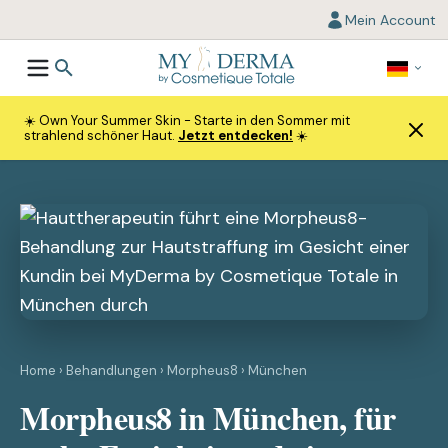
Mein Account
☀️ Own Your Summer Skin - Starte in den Sommer mit
strahlend schöner Haut.
Jetzt entdecken!
☀️
Home
›
Behandlungen
›
Morpheus8
› München
Morpheus8 in München, für