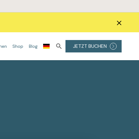
JETZT BUCHEN
onen
Shop
Blog
ÖRPERBEHANDLUNGEN
DIE BESTEN LASER
Kryolipolyse
Alexandritlaser
ONDA Coolwaves®
Diodenlaser
ue Totale
Injektionslipolyse
ND:YAG Laser