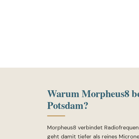
Warum Morpheus8 be
Potsdam?
Morpheus8 verbindet Radiofrequen
geht damit tiefer als reines Micron