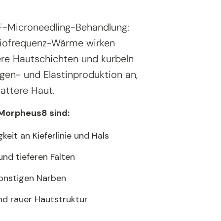
F-Microneedling-Behandlung:
diofrequenz-Wärme wirken
ere Hautschichten und kurbeln
agen- und Elastinproduktion an,
lattere Haut.
 Morpheus8 sind:
keit an Kieferlinie und Hals
und tieferen Falten
onstigen Narben
nd rauer Hautstruktur