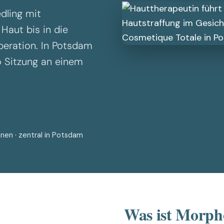
INFUZION®
dling mit
OxyGeneo™ & TriPollar® RF
Haut bis in die
Injektionen
Laser Haarentfernung
peration. In Potsdam
 Sitzung an einem
Alle Behandlungen
nen · zentral in Potsdam
Was ist Morph