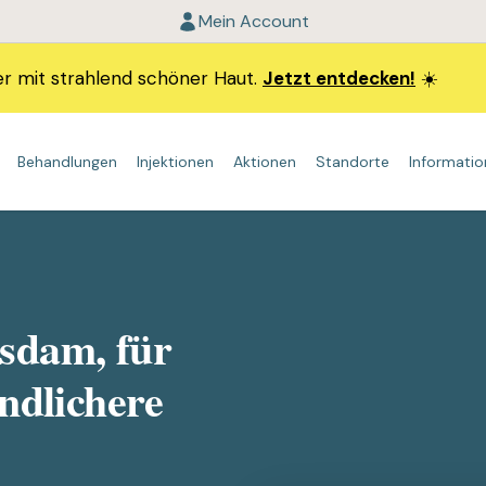
Mein Account
r mit strahlend schöner Haut.
Jetzt entdecken!
☀️
Behandlungen
Injektionen
Aktionen
Standorte
Informati
GESICHTSBEHANDLUNGEN
STANDORTE
INFORMATIONEN
FILLER
K
Morpheus8
Laser Haarentfernung Berlin
Kontakt
Lippen
HydraFacial
Laser Haarentfernung Hamburg
Datenschutzerklärung
Wangen
sdam, für
MD Special
Laser Haarentfernung Potsdam
Allgemeine Geschäftsbedingungen Cosmetiq
Kinn
Microneedling
Laser Haarentfernung München
Kiefer
endlichere
Colorescience Total Eye® Treatment
Laser Haarentfernung Düsseldorf
HydraNeedling
Laser Haarentfernung Frankfurt
GlowSolution
Laser Haarentfernung Köln
Peelings
Laser Haarentfernung Wiesbaden