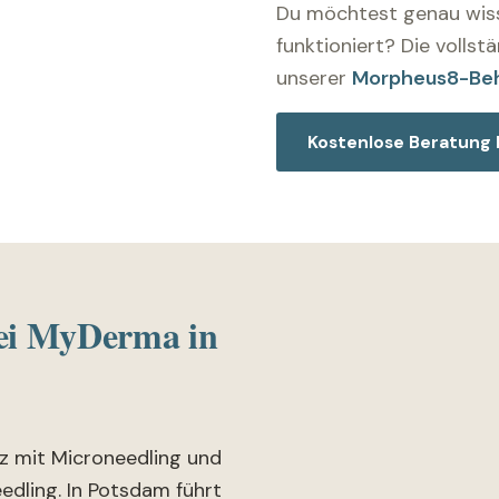
Du möchtest genau wiss
funktioniert? Die vollst
unserer
Morpheus8-Beh
Kostenlose Beratung
i MyDerma in
z mit Microneedling und
eedling. In Potsdam führt