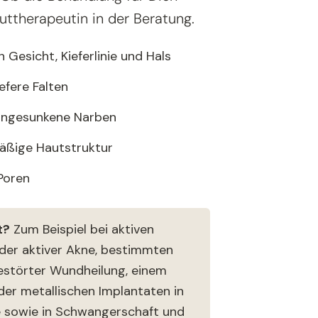
Hauttherapeutin in der Beratung.
 Gesicht, Kieferlinie und Hals
efere Falten
ingesunkene Narben
mäßige Hautstruktur
Poren
t?
Zum Beispiel bei aktiven
er aktiver Akne, bestimmten
estörter Wundheilung, einem
er metallischen Implantaten in
 sowie in Schwangerschaft und