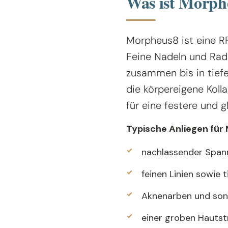
Was ist Morph
Morpheus8 ist eine R
Feine Nadeln und Ra
zusammen bis in tief
die körpereigene Koll
für eine festere und g
Typische Anliegen für
nachlassender Spannk
feinen Linien sowie t
Aknenarben und son
einer groben Hautst