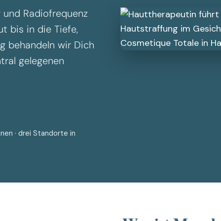
INFUZION®
g und Radiofrequenz
OxyGeneo™ & TriPollar® RF
 bis in die Tiefe,
Injektionen
Laser Haarentfernung
g behandeln wir Dich
tral gelegenen
Alle Behandlungen
en · drei Standorte in