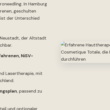
croneedling. In Hamburg
hrenen, geschulten
ist der Unterschied
 Neustadt, der Altstadt
ichbar.
fahrenen, NiSV-
nd Lasertherapie, mit
chland.
ngsplan
, passend zu
eil und optionaler