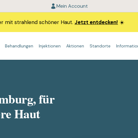
Mein Account
r mit strahlend schöner Haut.
Jetzt entdecken!
☀️
Behandlungen
Injektionen
Aktionen
Standorte
Informati
GESICHTSBEHANDLUNGEN
STANDORTE
INFORMATIONEN
FILLER
K
Morpheus8
Laser Haarentfernung Berlin
Kontakt
Lippen
HydraFacial
Laser Haarentfernung Hamburg
Datenschutzerklärung
Wangen
mburg, für
MD Special
Laser Haarentfernung Potsdam
Allgemeine Geschäftsbedingungen Cosmetiq
Kinn
Microneedling
Laser Haarentfernung München
Kiefer
ere Haut
Colorescience Total Eye® Treatment
Laser Haarentfernung Düsseldorf
HydraNeedling
Laser Haarentfernung Frankfurt
GlowSolution
Laser Haarentfernung Köln
Peelings
Laser Haarentfernung Wiesbaden