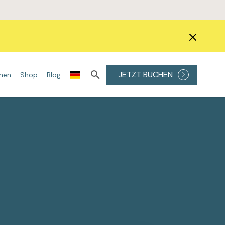
JETZT BUCHEN
onen
Shop
Blog
ÖRPERBEHANDLUNGEN
DIE BESTEN LASER
Kryolipolyse
Alexandritlaser
ONDA Coolwaves®
Diodenlaser
ue Totale
Injektionslipolyse
ND:YAG Laser