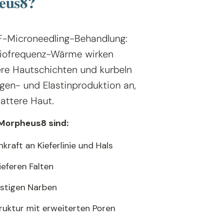
eus8?
F-Microneedling-Behandlung:
diofrequenz-Wärme wirken
ere Hautschichten und kurbeln
agen- und Elastinproduktion an,
lattere Haut.
 Morpheus8 sind:
raft an Kieferlinie und Hals
ieferen Falten
stigen Narben
ruktur mit erweiterten Poren