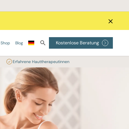
Kostenlose Beratung
Shop
Blog
Erfahrene Hauttherapeutinnen
ÖRPERBEHANDLUNGEN
DIE BESTEN LASER
STANDORTE
Kryolipolyse
Alexandritlaser
Botulinumtoxin Berlin
ONDA Coolwaves®
Diodenlaser
Botulinumtoxin Frankfurt
ue Totale
Injektionslipolyse
ND:YAG Laser
Botulinumtoxin Hamburg
Botulinumtoxin München