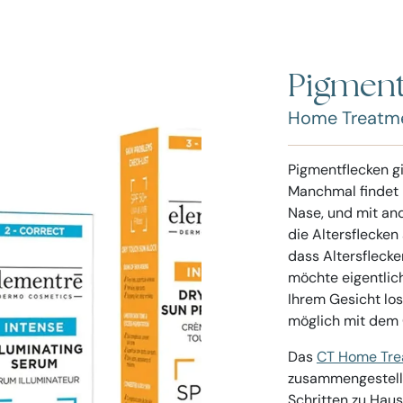
Pigment
Home Treatm
Pigmentflecken g
Manchmal findet 
Nase, und mit and
die Altersflecken
dass Altersflecke
möchte eigentlic
Ihrem Gesicht los
möglich mit dem
Das
CT Home Tre
zusammengestellt
Schritten zu Haus