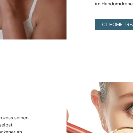
im Handumdrehen 
CT HOME TRE
rozess seinen
selbst
ockener an.