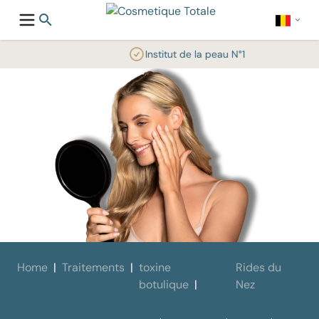
Institut de la peau N°1
Home
Traitements
toxine
Rides du
botulique
Nez