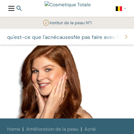
Institut de la peau N°1
qu'est-ce que l'acné
causes
Ne pas faire avec l'acné
T
Home
Amélioration de la peau
Acné