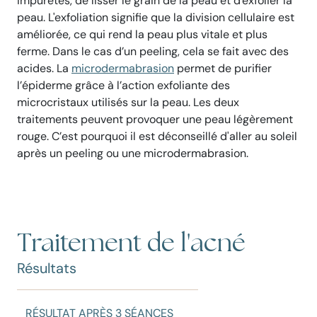
impuretés, de lisser le grain de la peau et d'exfolier la
peau. L'exfoliation signifie que la division cellulaire est
améliorée, ce qui rend la peau plus vitale et plus
ferme. Dans le cas d’un peeling, cela se fait avec des
acides. La
microdermabrasion
permet de purifier
l’épiderme grâce à l’action exfoliante des
microcristaux utilisés sur la peau.
Les deux
traitements peuvent provoquer une peau légèrement
rouge. C’est pourquoi il est déconseillé d'aller au soleil
après un peeling ou une microdermabrasion.
Traitement de l'acné
Résultats
RÉSULTAT APRÈS 3 SÉANCES
R