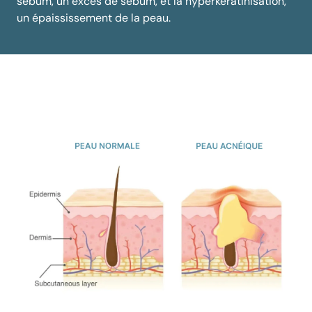
sébum, un excès de sébum, et la hyperkératinisation,
un épaississement de la peau.