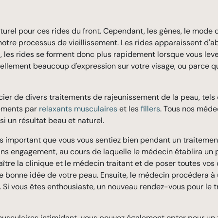
urel pour ces rides du front. Cependant, les gènes, le mode 
notre processus de vieillissement. Les rides apparaissent d'a
 les rides se forment donc plus rapidement lorsque vous levez 
urellement beaucoup d'expression sur votre visage, ou parce 
ier de divers traitements de rajeunissement de la peau, tels
tements par
relaxants musculaires
et les
fillers
. Tous nos méde
si un résultat beau et naturel.
ns important que vous vous sentiez bien pendant un traitemen
ans engagement, au cours de laquelle le médecin établira un 
aître la clinique et le médecin traitant et de poser toutes v
 bonne idée de votre peau. Ensuite, le médecin procédera à 
t. Si vous êtes enthousiaste, un nouveau rendez-vous pour le 
musculaires intimidant, vous pouvez également opter pour un 