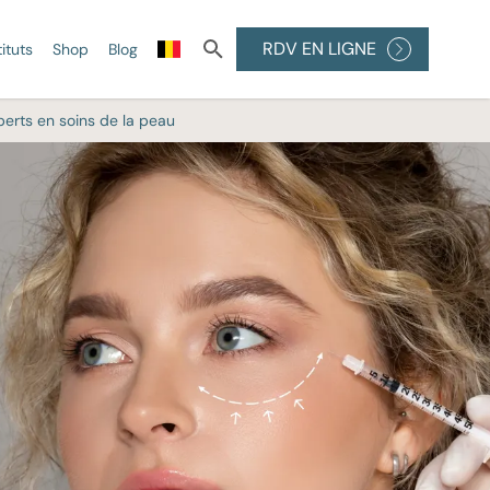
RDV EN LIGNE
tituts
Shop
Blog
perts en soins de la peau
ÉFINITIVE
 DE LA
PEELINGS
Peelings médicaux
Peeling à l'acide
glycolique
au