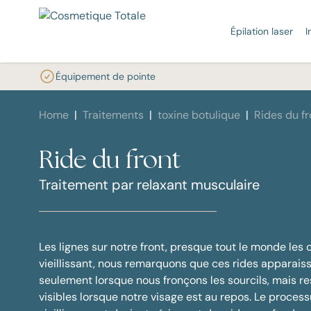
Épilation laser
I
Équipement de pointe
ÉPILATION LASER DÉFINITIVE
INJECTABLES
TRAITEMENTS AU LASER
PLUS D'INFORMATIONS SUR VOT
INFORMATIONS
NOS TRAITEMENTS EN PROMOTI
Home
Traitements
toxine botulique
Rides du fr
épilation de la lèvre supérieure
Relaxants musculaires
Épilation laser
Acné
À propos de nous
Prix promotionnels épilation au laser
Couperos
P
Trai
Expériences d
lase
Épilation définitive du maillot
Skinboosters
Traitement de l'acné
Taches pigmentaires
Nos experts de la peau
Cicatrices
Blog
Trai
Épilation définitive pour hommes
Tarifs des injectables
Effacement de tatouage au laser
Poils indésirables
CT Academy
Mycose de
Recrutement
Ride du front
cou
Épilation transgenre
Élimination des taches
Nos résultats
Fibr
Traitement par relaxant musculaire
pigmentaires
Amelioration de la peau
Tra
Rajeunissement de la peau
Toutes les informations
Tous les traitements
Les lignes sur notre front, presque tout le monde les 
vieillissant, nous remarquons que ces rides apparais
seulement lorsque nous fronçons les sourcils, mais r
visibles lorsque notre visage est au repos. Le proces