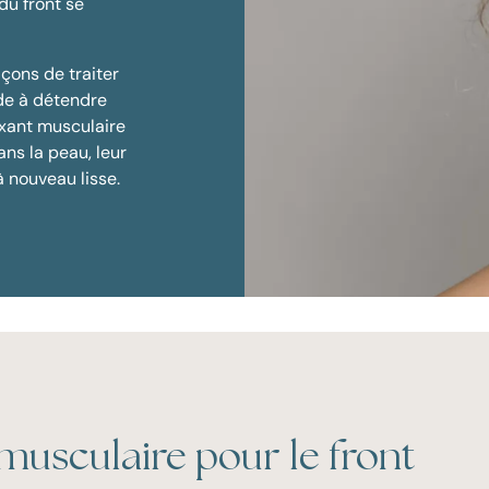
du front se
çons de traiter
ide à détendre
axant musculaire
ns la peau, leur
 nouveau lisse.
musculaire pour le front