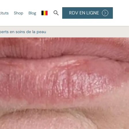
RDV EN LIGNE
tituts
Shop
Blog
perts en soins de la peau
ÉFINITIVE
 DE LA
PEELINGS
Peelings médicaux
Peeling à l'acide
glycolique
au